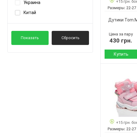
Подошва :
+15 грн. бо
Украина
Показать ещё 12
KIMBOO-
Размеры:
22-27
Страна
Китай
производитель:
Lasco
Дутики Tom.
Бренд:
Показать ещё 18
Артикул:
Цена за пару
Размер:
Показать
Сбросить
430 грн.
Кол-во пар:
Цвет:
Купить
Пол:
Сезон:
Материал верха:
Материал
внутри:
Подошва :
Страна
+15 грн. бо
производитель:
Размеры:
22-27
Бренд: