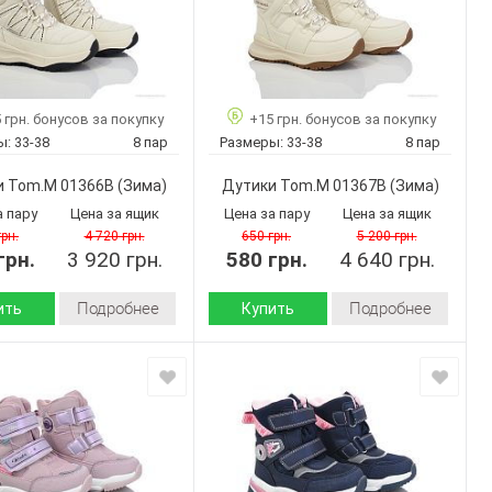
 грн. бонусов за покупку
+15 грн. бонусов за покупку
ы:
33-38
8 пар
Размеры:
33-38
8 пар
и Tom.M 01366B
(Зима)
Дутики Tom.M 01367B
(Зима)
а пару
Цена за ящик
Цена за пару
Цена за ящик
грн.
4 720 грн.
650 грн.
5 200 грн.
грн.
3 920 грн.
580 грн.
4 640 грн.
Подробнее
Подробнее
ить
Купить
Зима
Зима
Сезон:
искусственная
искусственная
кожа-
кожа-
 верха:
Материал верха:
термоткань
термоткань
натуральный
натуральный
мех-
мех-
л
Материал