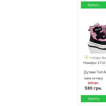
Купить
Сезон:
Материал верха:
Материал
внутри:
Подошва :
Страна
+15 грн. бо
производитель:
Размеры:
27-32
Бренд:
Артикул:
Дутики Tom.
Размер:
Цена за пару
Кол-во пар:
620 грн.
580 грн.
Цвет:
Пол:
Купить