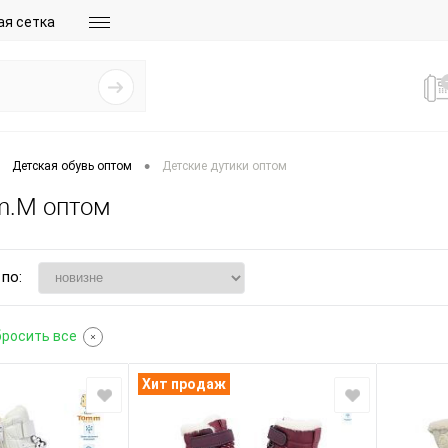
ая сетка
•
Детская обувь оптом
Детские дутики оптом
m.M оптом
по:
бросить все
Хит продаж