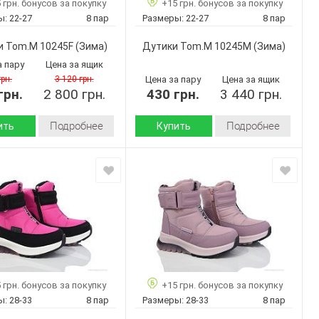
 грн. бонусов за покупку
+15 грн. бонусов за покупку
дитель:
производитель:
ы:
22-27
8 пар
Размеры:
22-27
8 пар
Tom.M
Tom.M
Бренд:
10248H
10243M
Артикул:
и Tom.M 10245F
(Зима)
Дутики Tom.M 10245M
(Зима)
22-27
22-27
Размер:
а пару
Цена за ящик
8
8
ар:
Кол-во пар:
грн.
3 120 грн.
Цена за пару
Цена за ящик
грн.
Фиолетовый
2 800 грн.
430 грн.
Синий
3 440 грн.
Цвет:
Девочка
Девочка
Пол:
Подробнее
Подробнее
ить
Купить
Зима
Зима
Сезон:
искусственная
искусственная
кожа-
кожа-
 верха:
Материал верха:
термоткань
термоткань
искусственный
искусственный
л
Материал
мех
мех
внутри:
Пвх
Пвх
 :
Подошва :
Страна
Китай
Китай
 грн. бонусов за покупку
+15 грн. бонусов за покупку
дитель:
производитель:
ы:
28-33
8 пар
Размеры:
28-33
8 пар
Tom.M
Tom.M
Бренд: