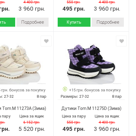
8
8
ар:
Кол-во пар:
грн.
4 400 грн.
550 грн.
4 400 грн.
грн.
Розовый
3 960 грн.
495 грн.
Фиолетовый
3 960 грн.
Цвет:
Девочка
Девочка
Пол:
Подробнее
Подробнее
ить
Купить
Зима
Зима
Сезон:
искусственная
искусственная
кожа-
кожа-
 верха:
Материал верха:
плащевка
плащевка
искусственный
искусственный
л
Материал
мех
мех
внутри:
Пвх
Пвх
 :
Подошва :
Страна
Китай
Китай
 грн. бонусов за покупку
+15 грн. бонусов за покупку
дитель:
производитель:
ы:
27-32
8 пар
Размеры:
27-32
8 пар
Tom.M
Tom.M
Бренд:
11272B
11274D
Артикул:
и Tom.M 11273A
(Зима)
Дутики Tom.M 11275D
(Зима)
27-32
27-32
Размер:
а пару
Цена за ящик
Цена за пару
Цена за ящик
8
8
ар:
Кол-во пар:
грн.
6 152 грн.
550 грн.
4 400 грн.
грн.
Розовый
5 520 грн.
495 грн.
Фиолетовый
3 960 грн.
Цвет:
Девочка
Девочка
Пол: