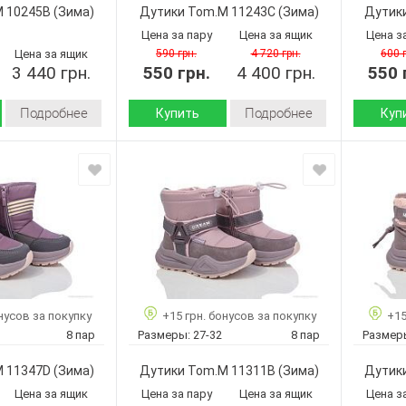
10243H
10245H
Артикул:
Артикул:
M 10245B
(Зима)
Дутики Tom.M 11243C
(Зима)
Дутик
22-27
22-27
Размер:
Размер:
Цена за пару
Цена за ящик
Цена з
8
8
Кол-во пар:
Кол-во п
Цена за ящик
590 грн.
4 720 грн.
600 
Фиолетовый
3 440 грн.
550 грн.
Фиолетовый
4 400 грн.
550 
Цвет:
Цвет:
Девочка
Девочка
Пол:
Пол:
Подробнее
Подробнее
Купить
Куп
Зима
Зима
Сезон:
Сезон:
искусственная
искусственная
кожа-
кожа-
Материал верха:
Материал
термоткань
термоткань
искусственный
искусственный
Материал
Материа
мех
мех
внутри:
внутри:
Пвх
Пвх
Подошва :
Подошва
Страна
Страна
Китай
Китай
нусов за покупку
+15 грн. бонусов за покупку
+15
производитель:
произво
8 пар
Размеры:
27-32
8 пар
Размер
Tom.M
Tom.M
Бренд:
Бренд:
10245B
11243C
Артикул:
Артикул:
M 11347D
(Зима)
Дутики Tom.M 11311B
(Зима)
Дутик
22-27
28-33
Размер:
Размер:
Цена за ящик
Цена за пару
Цена за ящик
Цена з