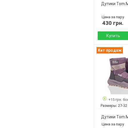
Артикул:
Дутики Tom.
Размер:
Кол-во пар:
Цена за пару
430 грн.
Цвет:
Пол:
Купить
Сезон:
Хит продаж
Материал верха:
Материал
внутри:
Подошва :
Страна
+15 грн. бо
производитель:
Размеры:
27-32
Бренд:
Артикул:
Дутики Tom.
Размер:
Цена за пару