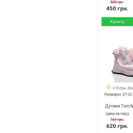
Кол-во пар:
500 грн.
450 грн.
Цвет:
Пол:
Купить
Сезон:
Материал верха:
Материал
внутри:
Подошва :
Страна
+15 грн. бо
производитель:
Размеры:
27-32
Бренд:
Артикул:
Дутики Tom.
Размер:
Цена за пару
Кол-во пар:
769 грн.
620 грн.
Цвет:
Пол: