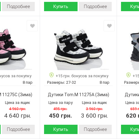
Подробнее
Подробнее
Купить
Куп
Зима
Зима
Сезон:
Сезон:
искусственная
искусственная
кожа-
кожа-
Материал верха:
Материал
плащевка
плащевка
искусственный
искусственный
Материал
Материа
мех
мех
внутри:
внутри:
Пвх
Пвх
Подошва :
Подошва
Страна
Страна
Китай
Китай
нусов за покупку
+15 грн. бонусов за покупку
+15
производитель:
произво
8 пар
Размеры:
27-32
8 пар
Размер
Tom.M
Tom.M
Бренд:
Бренд:
11271B
11271A
Артикул:
Артикул:
M 11275C
(Зима)
Дутики Tom.M 11275A
(Зима)
Дутик
27-32
27-32
Размер:
Размер:
Цена за ящик
Цена за пару
Цена за ящик
Цена з
8
8
Кол-во пар:
Кол-во п
4 960 грн.
495 грн.
3 960 грн.
659 
Розовый
4 640 грн.
450 грн.
Бежевый
3 600 грн.
620 
Цвет:
Цвет:
Девочка
Девочка
Пол:
Пол:
Подробнее
Подробнее
Купить
Куп