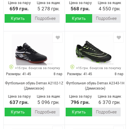
Цена за пару
Цена за ящик
Цена за пару
Цена за ящик
659 грн.
5 278 грн.
568 грн.
4 550 грн.
Купить
Подробнее
Купить
Подробнее
+15 грн. бонусов за покупку
+15 грн. бонусов за покупку
Размеры:
41-45
8 пар
Размеры:
41-45
8 пар
Футбольная обувь Demax A2102-1Z
Футбольная обувь Demax A2343-1H
(Демисезон)
(Демисезон)
Цена за пару
Цена за ящик
Цена за пару
Цена за ящик
637 грн.
5 096 грн.
796 грн.
6 370 грн.
Купить
Подробнее
Купить
Подробнее