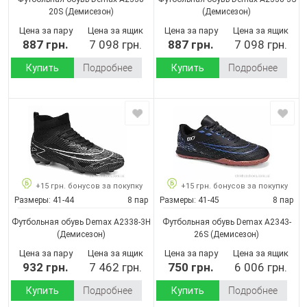
20S
(Демисезон)
(Демисезон)
Цена за пару
Цена за ящик
Цена за пару
Цена за ящик
887 грн.
7 098 грн.
887 грн.
7 098 грн.
Купить
Подробнее
Купить
Подробнее
+15 грн. бонусов за покупку
+15 грн. бонусов за покупку
Размеры:
41-44
8 пар
Размеры:
41-45
8 пар
Футбольная обувь Demax A2338-3H
Футбольная обувь Demax A2343-
(Демисезон)
26S
(Демисезон)
Цена за пару
Цена за ящик
Цена за пару
Цена за ящик
932 грн.
7 462 грн.
750 грн.
6 006 грн.
Купить
Подробнее
Купить
Подробнее