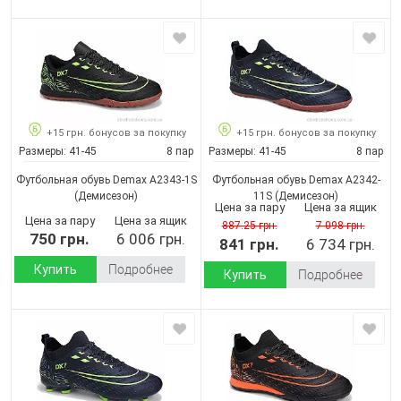
+15 грн. бонусов за покупку
+15 грн. бонусов за покупку
Размеры:
41-45
8 пар
Размеры:
41-45
8 пар
Футбольная обувь Demax A2343-1S
Футбольная обувь Demax A2342-
(Демисезон)
11S
(Демисезон)
Цена за пару
Цена за ящик
Цена за пару
Цена за ящик
887.25 грн.
7 098 грн.
750 грн.
6 006 грн.
841 грн.
6 734 грн.
Купить
Подробнее
Купить
Подробнее