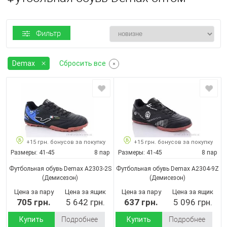
Фильтр
Demax
Сбросить все
+15 грн. бонусов за покупку
+15 грн. бонусов за покупку
Размеры:
41-45
8 пар
Размеры:
41-45
8 пар
Футбольная обувь Demax A2303-2S
Футбольная обувь Demax A2304-9Z
(Демисезон)
(Демисезон)
Цена за пару
Цена за ящик
Цена за пару
Цена за ящик
705 грн.
5 642 грн.
637 грн.
5 096 грн.
Купить
Подробнее
Купить
Подробнее