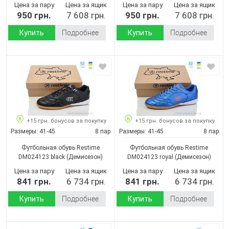
Цена за пару
Цена за ящик
Цена за пару
Цена за ящик
950 грн.
7 608 грн.
950 грн.
7 608 грн.
Купить
Подробнее
Купить
Подробнее
+15 грн. бонусов за покупку
+15 грн. бонусов за покупку
Размеры:
41-45
8 пар
Размеры:
41-45
8 пар
Футбольная обувь Restime
Футбольная обувь Restime
DM024123 black
(Демисезон)
DM024123 royal
(Демисезон)
Цена за пару
Цена за ящик
Цена за пару
Цена за ящик
841 грн.
6 734 грн.
841 грн.
6 734 грн.
Купить
Подробнее
Купить
Подробнее