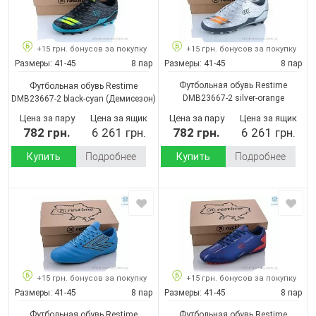
+15 грн. бонусов за покупку
+15 грн. бонусов за покупку
Размеры:
41-45
8 пар
Размеры:
41-45
8 пар
Футбольная обувь Restime
Футбольная обувь Restime
DMB23667-2 silver-orange
DMB23667-2 black-cyan
(Демисезон)
(Демисезон)
Цена за пару
Цена за ящик
Цена за пару
Цена за ящик
782 грн.
6 261 грн.
782 грн.
6 261 грн.
Купить
Подробнее
Купить
Подробнее
+15 грн. бонусов за покупку
+15 грн. бонусов за покупку
Размеры:
41-45
8 пар
Размеры:
41-45
8 пар
Футбольная обувь Restime
Футбольная обувь Restime