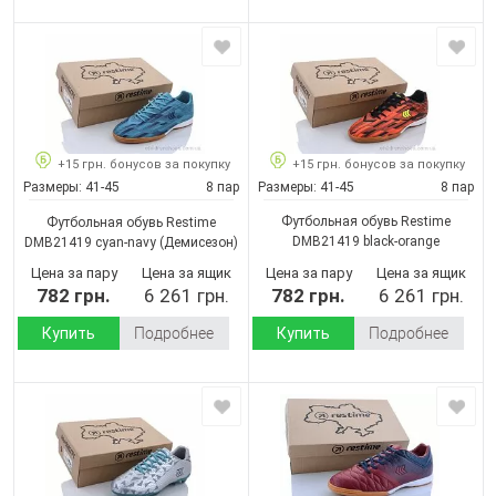
+15 грн. бонусов за покупку
+15 грн. бонусов за покупку
Размеры:
41-45
8 пар
Размеры:
41-45
8 пар
Футбольная обувь Restime
Футбольная обувь Restime
DMB21419 black-orange
DMB21419 cyan-navy
(Демисезон)
(Демисезон)
Цена за пару
Цена за ящик
Цена за пару
Цена за ящик
782 грн.
6 261 грн.
782 грн.
6 261 грн.
Купить
Подробнее
Купить
Подробнее