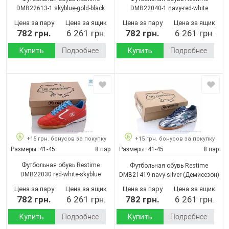
DMB22613-1 skyblue-gold-black
DMB22040-1 navy-red-white
(Демисезон)
(Демисезон)
Цена за пару
Цена за ящик
Цена за пару
Цена за ящик
782 грн.
6 261 грн.
782 грн.
6 261 грн.
Купить
Подробнее
Купить
Подробнее
+15 грн. бонусов за покупку
+15 грн. бонусов за покупку
Размеры:
41-45
8 пар
Размеры:
41-45
8 пар
Футбольная обувь Restime
Футбольная обувь Restime
DMB22030 red-white-skyblue
DMB21419 navy-silver
(Демисезон)
(Демисезон)
Цена за пару
Цена за ящик
Цена за пару
Цена за ящик
782 грн.
6 261 грн.
782 грн.
6 261 грн.
Купить
Подробнее
Купить
Подробнее