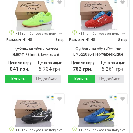
+15 грн. бонусов за покупку
+15 грн. бонусов за покупку
Размеры:
41-45
8 пар
Размеры:
41-45
8 пар
Футбольная обувь Restime
Футбольная обувь Restime
DMB22030-1 red-white-skyblue
DM024123 lime
(Демисезон)
(Демисезон)
Цена за пару
Цена за ящик
Цена за пару
Цена за ящик
841 грн.
6 734 грн.
782 грн.
6 261 грн.
Купить
Подробнее
Купить
Подробнее
+15 грн. бонусов за покупку
+15 грн. бонусов за покупку