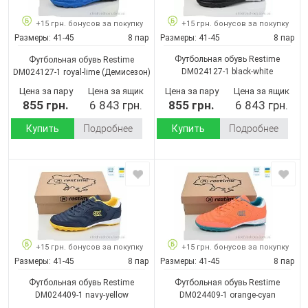
+15 грн. бонусов за покупку
+15 грн. бонусов за покупку
Размеры:
41-45
8 пар
Размеры:
41-45
8 пар
Футбольная обувь Restime
Футбольная обувь Restime
DM024127-1 black-white
DM024127-1 royal-lime
(Демисезон)
(Демисезон)
Цена за пару
Цена за ящик
Цена за пару
Цена за ящик
855 грн.
6 843 грн.
855 грн.
6 843 грн.
Купить
Подробнее
Купить
Подробнее
+15 грн. бонусов за покупку
+15 грн. бонусов за покупку
Размеры:
41-45
8 пар
Размеры:
41-45
8 пар
Футбольная обувь Restime
Футбольная обувь Restime
DM024409-1 navy-yellow
DM024409-1 orange-cyan
(Демисезон)
(Демисезон)