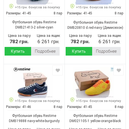
+15 грн. бонусов за покупку
+15 грн. бонусов за покупку
Размеры:
41-45
8 пар
Размеры:
41-45
8 пар
Футбольная обувь Restime
Футбольная обувь Restime
DMB21413-2 silver-cyan
DMB20810 d.red-navy
(Демисезон)
(Демисезон)
Цена за пару
Цена за ящик
Цена за пару
Цена за ящик
782 грн.
6 261 грн.
782 грн.
6 261 грн.
Купить
Подробнее
Купить
Подробнее
+15 грн. бонусов за покупку
+15 грн. бонусов за покупку
Размеры:
41-46
8 пар
Размеры:
41-45
8 пар
Футбольная обувь Restime
Футбольная обувь Restime
DMB19888 navy-white-burgundy
DM021105-1 yellow-orange-black
(Демисезон)
(Демисезон)