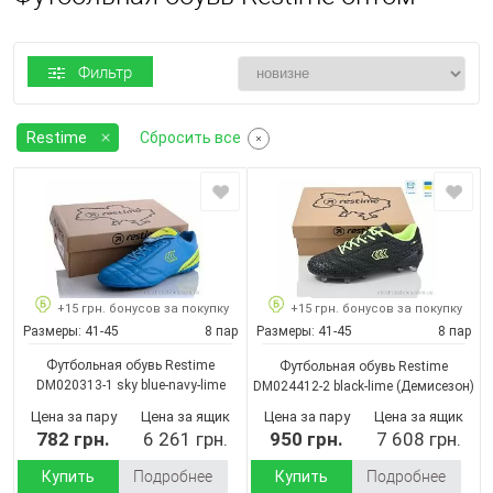
Фильтр
Restime
Сбросить все
+15 грн. бонусов за покупку
+15 грн. бонусов за покупку
Размеры:
41-45
8 пар
Размеры:
41-45
8 пар
Футбольная обувь Restime
Футбольная обувь Restime
DM020313-1 sky blue-navy-lime
DM024412-2 black-lime
(Демисезон)
(Демисезон)
Цена за пару
Цена за ящик
Цена за пару
Цена за ящик
782 грн.
6 261 грн.
950 грн.
7 608 грн.
Купить
Подробнее
Купить
Подробнее