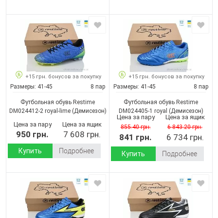
+15 грн. бонусов за покупку
+15 грн. бонусов за покупку
Размеры:
41-45
8 пар
Размеры:
41-45
8 пар
Футбольная обувь Restime
Футбольная обувь Restime
DM024412-2 royal-lime
(Демисезон)
DM024405-1 royal
(Демисезон)
Цена за пару
Цена за ящик
Цена за пару
Цена за ящик
855.40 грн.
6 843.20 грн.
950 грн.
7 608 грн.
841 грн.
6 734 грн.
Купить
Подробнее
Купить
Подробнее