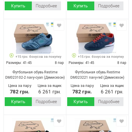
Купить
Подробнее
Купить
Подробнее
+15 грн. бонусов за покупку
+15 грн. бонусов за покупку
Размеры:
41-45
8 пар
Размеры:
41-45
8 пар
Футбольная обувь Restime
Футбольная обувь Restime
DM023102-2 navy-cyan
(Демисезон)
DM023221 navy-red
(Демисезон)
Цена за пару
Цена за ящик
Цена за пару
Цена за ящик
782 грн.
6 261 грн.
782 грн.
6 261 грн.
Купить
Подробнее
Купить
Подробнее