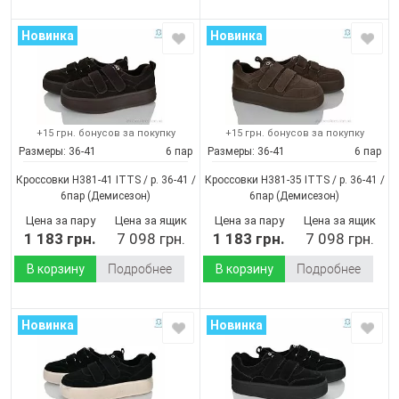
Новинка
Новинка
+15 грн. бонусов за покупку
+15 грн. бонусов за покупку
Размеры:
36-41
6 пар
Размеры:
36-41
6 пар
Кроссовки H381-41 ITTS / p. 36-41 /
Кроссовки H381-35 ITTS / p. 36-41 /
6пар
(Демисезон)
6пар
(Демисезон)
Цена за пару
Цена за ящик
Цена за пару
Цена за ящик
1 183 грн.
7 098 грн.
1 183 грн.
7 098 грн.
В корзину
Подробнее
В корзину
Подробнее
Новинка
Новинка