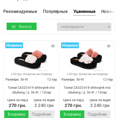
Уцененные
Рекомендуемые
Популярные
Новинк
Фильтр
Новинка
Новинка
+15 грн. бонусов за покупку
+15 грн. бонусов за покупку
Размеры:
36-41
12 пар
Размеры:
36-41
12 пар
Тапки CA323-019 white-pink mix
Тапки CA323-018 white-pink mix
Jibukang / p. 36-41 / 12пар
Jibukang / p. 36-41 / 12пар
(Демисезон)
(Демисезон)
Цена за пару
Цена за ящик
Цена за пару
Цена за ящик
270 грн.
3 240 грн.
270 грн.
3 240 грн.
В корзину
Подробнее
В корзину
Подробнее