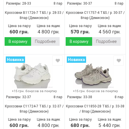
Размеры:
28-33
8 пар
Размеры:
30-37
8 пар
Кроссовки B11726-7 T&S / p. 28-33 /
Кроссовки C11757-4 T&S / p. 30-37 /
8пар
(Демисезон)
8пар
(Демисезон)
Цена за пару
Цена за ящик
Цена за пару
Цена за ящик
600 грн.
4 800 грн.
570 грн.
4 560 грн.
В корзину
Подробнее
В корзину
Подробнее
Новинка
Новинка
+15 грн. бонусов за покупку
+15 грн. бонусов за покупку
Размеры:
32-37
8 пар
Размеры:
33-38
8 пар
Кроссовки C11724-7 T&S / p. 32-37 /
Кроссовки C11850-28 T&S / p. 33-38
8пар
(Демисезон)
/ 8пар
(Демисезон)
Цена за пару
Цена за ящик
Цена за пару
Цена за ящик
600 грн.
4 800 грн.
680 грн.
5 440 грн.