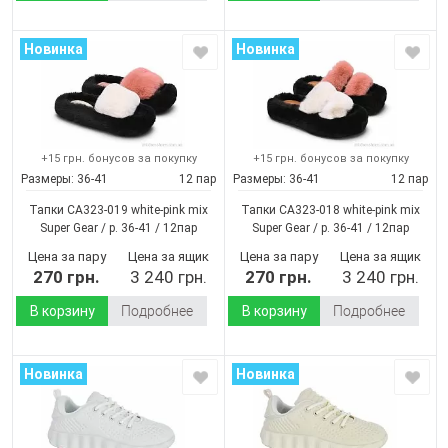
Новинка
Новинка
+15 грн. бонусов за покупку
+15 грн. бонусов за покупку
Размеры:
36-41
12 пар
Размеры:
36-41
12 пар
Тапки CA323-019 white-pink mix
Тапки CA323-018 white-pink mix
Super Gear / p. 36-41 / 12пар
Super Gear / p. 36-41 / 12пар
(Демисезон)
(Демисезон)
Цена за пару
Цена за ящик
Цена за пару
Цена за ящик
270 грн.
3 240 грн.
270 грн.
3 240 грн.
В корзину
Подробнее
В корзину
Подробнее
Новинка
Новинка