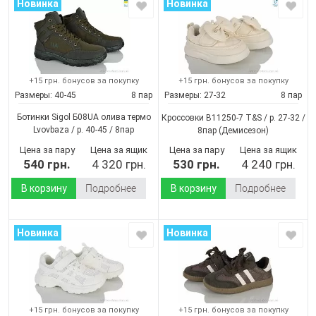
Новинка
Новинка
+15 грн. бонусов за покупку
+15 грн. бонусов за покупку
Размеры:
40-45
8 пар
Размеры:
27-32
8 пар
Ботинки Sigol Б08UA олива термо
Кроссовки B11250-7 T&S / p. 27-32 /
Lvovbaza / p. 40-45 / 8пар
8пар
(Демисезон)
(Демисезон)
Цена за пару
Цена за ящик
Цена за пару
Цена за ящик
540 грн.
4 320 грн.
530 грн.
4 240 грн.
В корзину
Подробнее
В корзину
Подробнее
Новинка
Новинка
+15 грн. бонусов за покупку
+15 грн. бонусов за покупку