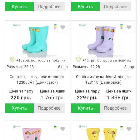
Купить
Подробнее
Купить
Подробнее
+15 грн. бонусов за покупку
+15 грн. бонусов за покупку
Размеры:
22-28
8 пар
Размеры:
22-28
8 пар
Сапоги из пены Jose Amorales
Сапоги из пены Jose Amorales
123065AT
(Демисезон)
123110
(Демисезон)
Цена за пару
Цена за ящик
Цена за пару
Цена за ящик
220 грн.
1 765 грн.
229 грн.
1 838 грн.
Купить
Подробнее
Купить
Подробнее