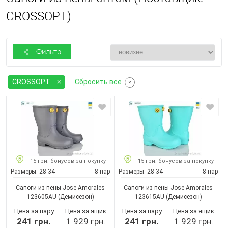
CROSSOPT)
Фильтр
CROSSOPT
Сбросить все
+15 грн. бонусов за покупку
+15 грн. бонусов за покупку
Размеры:
28-34
8 пар
Размеры:
28-34
8 пар
Сапоги из пены Jose Amorales
Сапоги из пены Jose Amorales
123605AU
(Демисезон)
123615AU
(Демисезон)
Цена за пару
Цена за ящик
Цена за пару
Цена за ящик
241 грн.
1 929 грн.
241 грн.
1 929 грн.