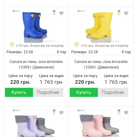
+15 грн. бонусов за покупку
+15 грн. бонусов за покупку
Размеры:
22-28
8 пар
Размеры:
22-28
8 пар
Сапоги из пены Jose Amorales
Сапоги из пены Jose Amorales
123051
(Демисезон)
123061
(Демисезон)
Цена за пару
Цена за ящик
Цена за пару
Цена за ящик
220 грн.
1 765 грн.
220 грн.
1 765 грн.
Купить
Подробнее
Купить
Подробнее