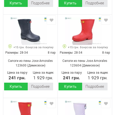
Купить
Подробнее
Купить
Подробнее
+15 грн. бонусов за покупку
+15 грн. бонусов за покупку
Размеры:
28-34
8 пар
Размеры:
28-34
8 пар
Сапоги из пены Jose Amorales
Сапоги из пены Jose Amorales
123600
(Демисезон)
123604
(Демисезон)
Цена за пару
Цена за ящик
Цена за пару
Цена за ящик
241 грн.
1 929 грн.
241 грн.
1 929 грн.
Купить
Подробнее
Купить
Подробнее