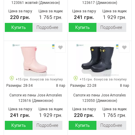
123061 жовтий
(Демисезон)
123617
(Демисезон)
Цена за пару
Цена за ящик
Цена за пару
Цена за ящик
220 грн.
1 765 грн.
241 грн.
1 929 грн.
Купить
Подробнее
Купить
Подробнее
+15 грн. бонусов за покупку
+15 грн. бонусов за покупку
Размеры:
28-34
8 пар
Размеры:
22-28
8 пар
Сапоги из пены Jose Amorales
Сапоги из пены Jose Amorales
123616
(Демисезон)
123050
(Демисезон)
Цена за пару
Цена за ящик
Цена за пару
Цена за ящик
241 грн.
1 929 грн.
220 грн.
1 765 грн.
Купить
Подробнее
Купить
Подробнее