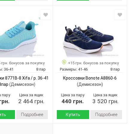
Демисезон
Демисезон
Сезон:
искусственная
искусственный
 верха:
Материал верха:
кожа
нубук
Пвх
 :
Материал
текстиль
внутри:
Китай
Пвх
дитель:
Подошва :
Bonote
Страна
Китай
производитель:
A8706-2
 грн. бонусов за покупку
+15 грн. бонусов за покупку
Bonote
Бренд:
41-46
ы:
36-41
8 пар
Размеры:
41-46
8 пар
AL8706-6
Артикул:
8
ар:
и 8771B-8 Xifa / p. 36-41
Кроссовки Bonote A8860-6
41-46
Размер:
Черный
 8пар
(Демисезон)
(Демисезон)
8
Кол-во пар:
Мужчины
Хаки
Цвет:
а пару
Цена за ящик
Цена за пару
Цена за ящик
грн.
2 464 грн.
440 грн.
3 520 грн.
Мужчины
Пол:
Подробнее
Подробнее
ить
Купить
Демисезон
Демисезон
Сезон: