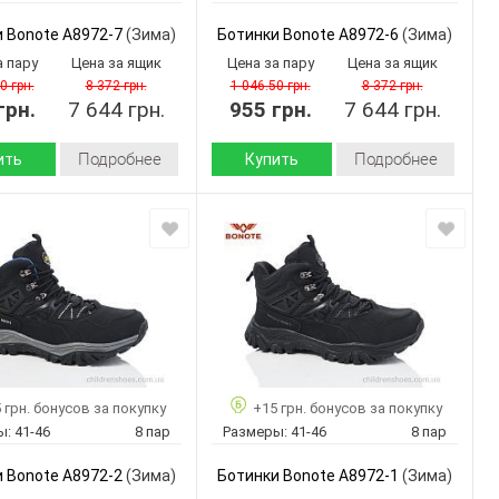
A9000-5
A9000-4
Артикул:
 Bonote A8972-7
(Зима)
Ботинки Bonote A8972-6
(Зима)
41-46
41-46
Размер:
а пару
Цена за ящик
Цена за пару
Цена за ящик
8
8
ар:
Кол-во пар:
0 грн.
8 372 грн.
1 046.50 грн.
8 372 грн.
грн.
Серый
7 644 грн.
955 грн.
Черный
7 644 грн.
Цвет:
Мужчины
Мужчины
Пол:
Подробнее
Подробнее
ить
Купить
Зима
Зима
Сезон:
искусственная
искусственный
 верха:
Материал верха:
кожа
нубук
искусственный
искусственный
л
Материал
мех
мех
внутри:
Пвх
Пвх
 :
Подошва :
Страна
Китай
Китай
дитель:
производитель:
 грн. бонусов за покупку
+15 грн. бонусов за покупку
Bonote
Bonote
Бренд:
ы:
41-46
8 пар
Размеры:
41-46
8 пар
A8972-7
A8972-6
Артикул:
41-46
41-46
Размер:
 Bonote A8972-2
(Зима)
Ботинки Bonote A8972-1
(Зима)
8
8
ар:
Кол-во пар: