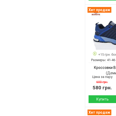
Сезон:
Хит продаж
Материал верха:
Материал
внутри:
Подошва :
Страна
производитель:
+15 грн. бо
Бренд:
Размеры:
41-46
Артикул:
Кроссовки B
Размер:
(Дем
Кол-во пар:
Цена за пару
Цвет:
600 грн.
580 грн.
Пол:
Купить
Сезон:
Хит продаж