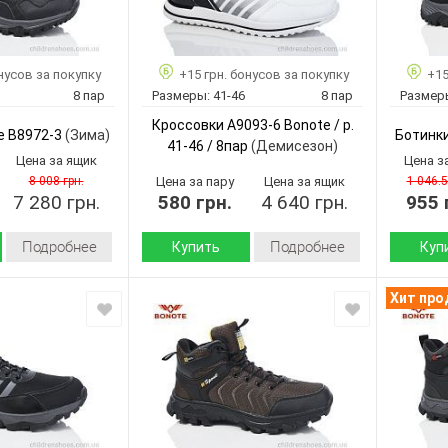
нусов за покупку
+15 грн. бонусов за покупку
+15
8 пар
Размеры:
41-46
8 пар
Размер
Кроссовки A9093-6 Bonote / p.
e B8972-3
(Зима)
Ботинки
41-46 / 8пар
(Демисезон)
Цена за ящик
Цена з
8 008 грн.
Цена за пару
Цена за ящик
1 046.5
7 280 грн.
580 грн.
4 640 грн.
955 
Подробнее
Подробнее
Купить
Куп
Зима
Демисезон
Сезон:
Сезон:
Хит пр
искусственная
искусственная
Материал верха:
кожа
кожа
Материал
искусственный
Материал
текстиль
мех
внутри:
Материа
внутри:
Пвх
Пена
Подошва :
Подошва
Страна
Китай
Китай