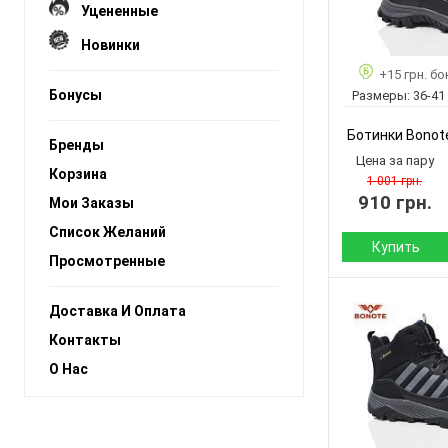
Уцененные
Новинки
+15 грн. бо
Бонусы
Размеры:
36-41
Ботинки Bonot
Бренды
Цена за пару
Корзина
1 001 грн.
910 грн.
Мои Заказы
Список Желаний
Купить
Просмотренные
Сезон:
Доставка И Оплата
Материал верха:
Контакты
Материал
О Нас
внутри:
Подошва :
Страна