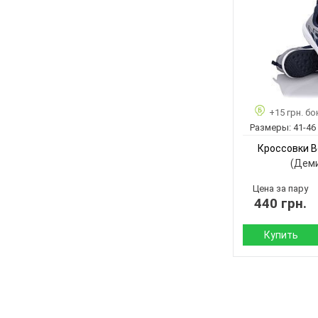
Материал верха:
Подошва :
Страна
производитель:
Бренд:
Артикул:
Размер:
+15 грн. бо
Кол-во пар:
Размеры:
41-46
Цвет:
Кроссовки B
Пол:
(Дем
Цена за пару
440 грн.
Купить
Сезон:
Материал верха:
Подошва :
Высота каблука: