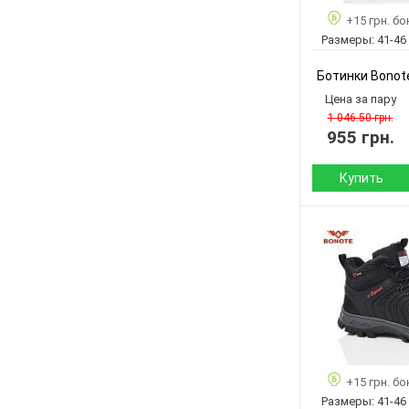
производитель:
+15 грн. бо
Бренд:
Размеры:
41-46
Артикул:
Размер:
Ботинки Bonot
Кол-во пар:
Цена за пару
Цвет:
1 046.50 грн.
955 грн.
Пол:
Купить
Сезон:
Материал верха:
Материал
внутри:
Подошва :
Страна
+15 грн. бо
производитель:
Размеры:
41-46
Бренд: