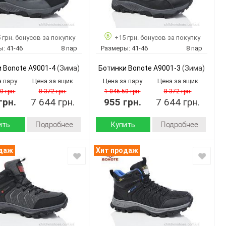
 грн. бонусов за покупку
+15 грн. бонусов за покупку
ы:
41-46
8 пар
Размеры:
41-46
8 пар
 Bonote A9001-4
(Зима)
Ботинки Bonote A9001-3
(Зима)
а пару
Цена за ящик
Цена за пару
Цена за ящик
0 грн.
8 372 грн.
1 046.50 грн.
8 372 грн.
грн.
7 644 грн.
955 грн.
7 644 грн.
Подробнее
Подробнее
ить
Купить
Зима
Зима
Сезон:
одаж
Хит продаж
искусственная
искусственная
кожа-
кожа-
 верха:
Материал верха:
плащевка
плащевка
искусственный
искусственный
л
Материал
мех
мех
внутри:
Пвх
Пвх
 :
Подошва :