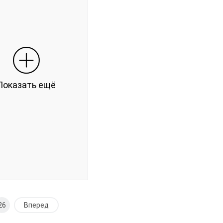
Текстиль
Текстиль
 верха:
Материал верха:
Пена
Пена
 :
Подошва :
-
Высота каблука:
Китай
дитель:
Страна
Китай
Bonote
производитель:
8771B-8
Bonote
Бренд:
36-41
A8860-6
Артикул:
Показать ещё
8
41-46
ар:
Размер:
Зеленый
8
Кол-во пар:
Женщины
Синий
Цвет:
Мужчины
Пол:
26
Вперед