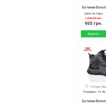
Артикул:
Ботинки Bonot
Размер:
Цена за пару
Кол-во пар:
1 046.50 грн.
955 грн.
Цвет:
Пол:
Купить
Сезон:
Материал верха:
Материал
внутри:
Подошва :
Страна
+15 грн. бо
производитель:
Размеры:
41-46
Бренд:
Артикул:
Ботинки Bonot
Размер: