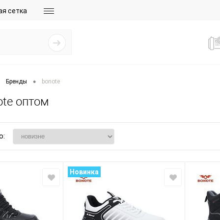
ая сетка
•
Бренды
bonote
ote оптом
о:
Новинка