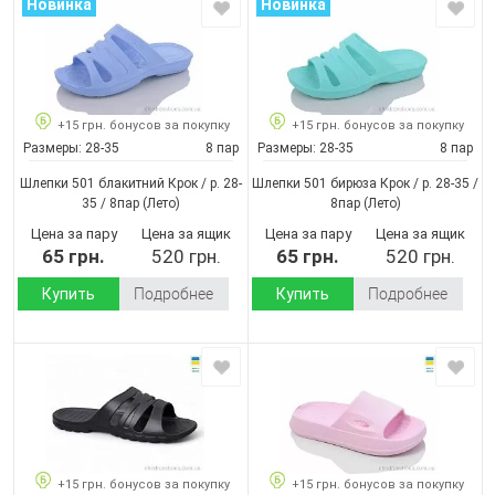
Новинка
Новинка
+15 грн. бонусов за покупку
+15 грн. бонусов за покупку
Размеры:
28-35
8 пар
Размеры:
28-35
8 пар
Шлепки 501 блакитний Крок / p. 28-
Шлепки 501 бирюза Крок / p. 28-35 /
35 / 8пар
(Лето)
8пар
(Лето)
Цена за пару
Цена за ящик
Цена за пару
Цена за ящик
65 грн.
520 грн.
65 грн.
520 грн.
Купить
Подробнее
Купить
Подробнее
+15 грн. бонусов за покупку
+15 грн. бонусов за покупку