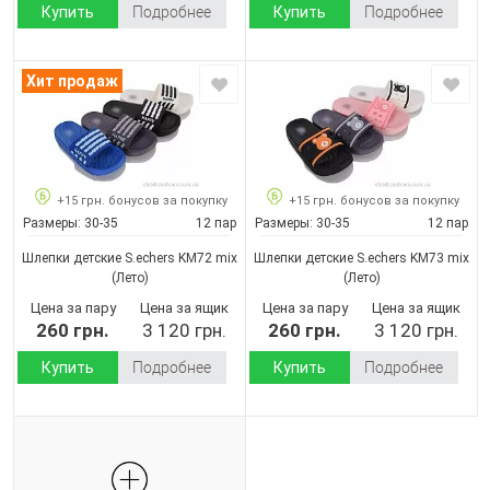
Купить
Подробнее
Купить
Подробнее
Хит продаж
+15 грн. бонусов за покупку
+15 грн. бонусов за покупку
Размеры:
30-35
12 пар
Размеры:
30-35
12 пар
Шлепки детские S.echers KM72 mix
Шлепки детские S.echers KM73 mix
(Лето)
(Лето)
Цена за пару
Цена за ящик
Цена за пару
Цена за ящик
260 грн.
3 120 грн.
260 грн.
3 120 грн.
Купить
Подробнее
Купить
Подробнее