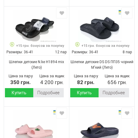
+15 грн. бонусов за покупку
+15 грн. бонусов за покупку
Размеры:
36-41
12 пар
Размеры:
36-41
8 пар
Шлепки детские N.ke H1894 mix
Шлепки детские DS DS ПП35 чорний
(Лето)
М'кий
(Лето)
Цена за пару
Цена за ящик
Цена за пару
Цена за ящик
350 грн.
4 200 грн.
82 грн.
656 грн.
Купить
Подробнее
Купить
Подробнее