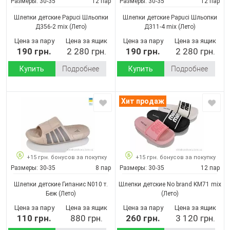
Размеры:
30-35
12 пар
Размеры:
30-35
12 пар
Шлепки детские Papuci Шльопки
Шлепки детские Papuci Шльопки
Д356-2 mix
(Лето)
Д311-4 mix
(Лето)
Цена за пару
Цена за ящик
Цена за пару
Цена за ящик
190 грн.
2 280 грн.
190 грн.
2 280 грн.
Купить
Подробнее
Купить
Подробнее
Хит продаж
+15 грн. бонусов за покупку
+15 грн. бонусов за покупку
Размеры:
30-35
8 пар
Размеры:
30-35
12 пар
Шлепки детские Гипанис N010 т.
Шлепки детские No brand KM71 mix
Беж
(Лето)
(Лето)
Цена за пару
Цена за ящик
Цена за пару
Цена за ящик
110 грн.
880 грн.
260 грн.
3 120 грн.