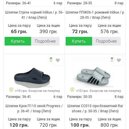
Размеры:
36-41
6 пар
Размеры:
28-35
8 пар
Шлепки Стріла чорний Inblue / p. 36-
Шлепки ППЖ06-1 рожевий Inblue / p.
41 / 6пар
(Лето)
28-35 / 8пар
(Лето)
Цена за пару
Цена за ящик
Цена за пару
Цена за ящик
65 грн.
390 грн.
72 грн.
576 грн.
Купить
Подробнее
Купить
Подробнее
+15 грн. бонусов за покупку
+15 грн. бонусов за покупку
Размеры:
36-41
6 пар
Размеры:
30-35
8 пар
Шлепки Крок П110 синій Progress /
Шлепки CC010 сіро-блакитний Rai
p. 36-41 / 6пар
(Лето)
shoes / p. 30-35 / 8пар
(Лето)
Цена за пару
Цена за ящик
Цена за пару
Цена за ящик
120 грн.
720 грн.
100 грн.
800 грн.