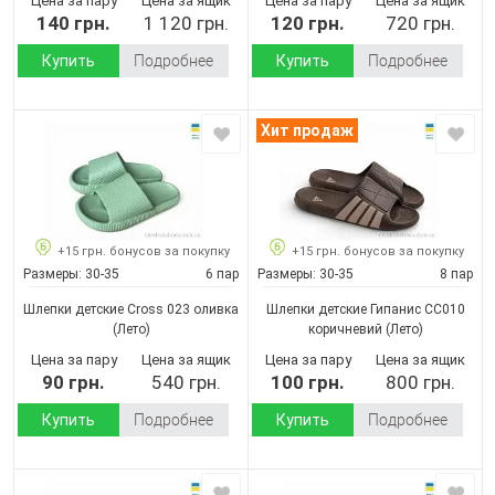
Цена за пару
Цена за ящик
Цена за пару
Цена за ящик
140 грн.
1 120 грн.
120 грн.
720 грн.
Купить
Подробнее
Купить
Подробнее
Хит продаж
+15 грн. бонусов за покупку
+15 грн. бонусов за покупку
Размеры:
30-35
6 пар
Размеры:
30-35
8 пар
Шлепки детские Cross 023 оливка
Шлепки детские Гипанис CC010
(Лето)
коричневий
(Лето)
Цена за пару
Цена за ящик
Цена за пару
Цена за ящик
90 грн.
540 грн.
100 грн.
800 грн.
Купить
Подробнее
Купить
Подробнее