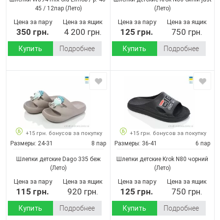
45 / 12пар
(Лето)
(Лето)
Цена за пару
Цена за ящик
Цена за пару
Цена за ящик
350 грн.
4 200 грн.
125 грн.
750 грн.
Купить
Подробнее
Купить
Подробнее
+15 грн. бонусов за покупку
+15 грн. бонусов за покупку
Размеры:
24-31
8 пар
Размеры:
36-41
6 пар
Шлепки детские Dago 335 беж
Шлепки детские Krok N80 чорний
(Лето)
(Лето)
Цена за пару
Цена за ящик
Цена за пару
Цена за ящик
115 грн.
920 грн.
125 грн.
750 грн.
Купить
Подробнее
Купить
Подробнее