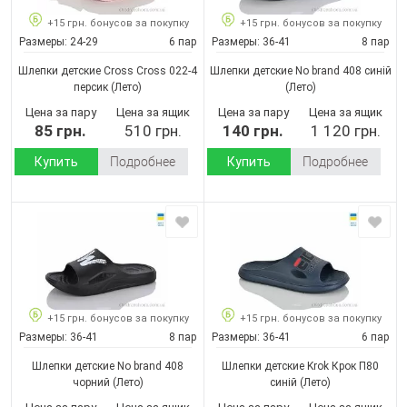
+15 грн. бонусов за покупку
+15 грн. бонусов за покупку
Размеры:
24-29
6 пар
Размеры:
36-41
8 пар
Шлепки детские Cross Cross 022-4
Шлепки детские No brand 408 синій
персик
(Лето)
(Лето)
Цена за пару
Цена за ящик
Цена за пару
Цена за ящик
85 грн.
510 грн.
140 грн.
1 120 грн.
Купить
Подробнее
Купить
Подробнее
+15 грн. бонусов за покупку
+15 грн. бонусов за покупку
Размеры:
36-41
8 пар
Размеры:
36-41
6 пар
Шлепки детские No brand 408
Шлепки детские Krok Крок П80
чорний
(Лето)
синій
(Лето)