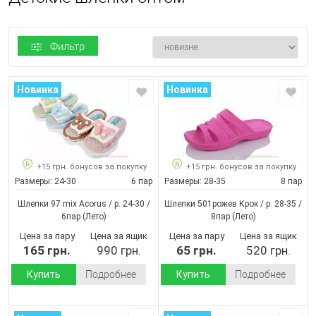
Фильтр
Новинка
Новинка
+15 грн. бонусов за покупку
+15 грн. бонусов за покупку
Размеры:
24-30
6 пар
Размеры:
28-35
8 пар
Шлепки 97 mix Acorus / p. 24-30 /
Шлепки 501рожев Крок / p. 28-35 /
6пар
(Лето)
8пар
(Лето)
Цена за пару
Цена за ящик
Цена за пару
Цена за ящик
165 грн.
990 грн.
65 грн.
520 грн.
Купить
Подробнее
Купить
Подробнее