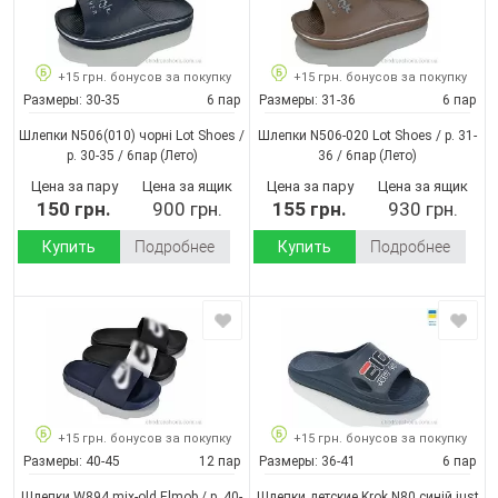
+15 грн. бонусов за покупку
+15 грн. бонусов за покупку
Размеры:
30-35
6 пар
Размеры:
31-36
6 пар
Шлепки N506(010) чорні Lot Shoes /
Шлепки N506-020 Lot Shoes / p. 31-
p. 30-35 / 6пар
(Лето)
36 / 6пар
(Лето)
Цена за пару
Цена за ящик
Цена за пару
Цена за ящик
150 грн.
900 грн.
155 грн.
930 грн.
Купить
Подробнее
Купить
Подробнее
+15 грн. бонусов за покупку
+15 грн. бонусов за покупку
Размеры:
40-45
12 пар
Размеры:
36-41
6 пар
Шлепки W894 mix-old Elmob / p. 40-
Шлепки детские Krok N80 синій just