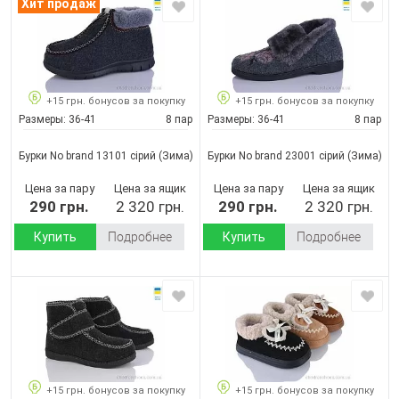
Хит продаж
+15 грн. бонусов за покупку
+15 грн. бонусов за покупку
Размеры:
36-41
8 пар
Размеры:
36-41
8 пар
Бурки No brand 13101 сірий
(Зима)
Бурки No brand 23001 сірий
(Зима)
Цена за пару
Цена за ящик
Цена за пару
Цена за ящик
290 грн.
2 320 грн.
290 грн.
2 320 грн.
Купить
Подробнее
Купить
Подробнее
+15 грн. бонусов за покупку
+15 грн. бонусов за покупку