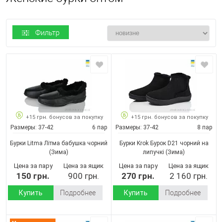
Фильтр
+15 грн. бонусов за покупку
+15 грн. бонусов за покупку
Размеры:
37-42
6 пар
Размеры:
37-42
8 пар
Бурки Litma Літма бабушка чорний
Бурки Krok Бурок D21 чорний на
(Зима)
липучкі
(Зима)
Цена за пару
Цена за ящик
Цена за пару
Цена за ящик
150 грн.
900 грн.
270 грн.
2 160 грн.
Купить
Подробнее
Купить
Подробнее