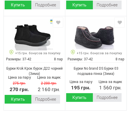
Купить
Подробнее
Купить
Подробнее
+15 грн. бонусов за покупку
+15 грн. бонусов за покупку
Размеры:
37-42
8 пар
Размеры:
37-42
8 пар
Бурки Krok Крок бурок Д22 чорний
Бурки No brand DS Бурки 03
(Зима)
подошва пінка
(Зима)
Цена за пару
Цена за ящик
Цена за пару
Цена за ящик
275 грн.
2 200 грн.
195 грн.
1 560 грн.
270 грн.
2 160 грн.
Купить
Подробнее
Купить
Подробнее