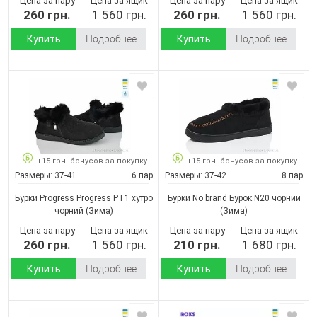
Цена за пару
Цена за ящик
Цена за пару
Цена за ящик
260 грн.
1 560 грн.
260 грн.
1 560 грн.
Купить
Подробнее
Купить
Подробнее
+15 грн. бонусов за покупку
+15 грн. бонусов за покупку
Размеры:
37-41
6 пар
Размеры:
37-42
8 пар
Бурки Progress Progress РТ1 хутро
Бурки No brand Бурок N20 чорний
чорний
(Зима)
(Зима)
Цена за пару
Цена за ящик
Цена за пару
Цена за ящик
260 грн.
1 560 грн.
210 грн.
1 680 грн.
Купить
Подробнее
Купить
Подробнее