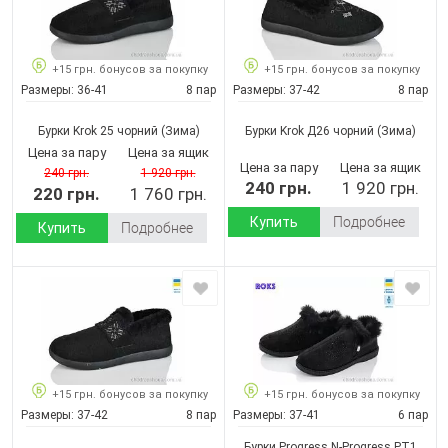
+15 грн. бонусов за покупку
+15 грн. бонусов за покупку
Размеры:
36-41
8 пар
Размеры:
37-42
8 пар
Бурки Krok 25 чорний
(Зима)
Бурки Krok Д26 чорний
(Зима)
Цена за пару
Цена за ящик
Цена за пару
Цена за ящик
240 грн.
1 920 грн.
240 грн.
1 920 грн.
220 грн.
1 760 грн.
Купить
Подробнее
Купить
Подробнее
+15 грн. бонусов за покупку
+15 грн. бонусов за покупку
Размеры:
37-42
8 пар
Размеры:
37-41
6 пар
Бурки Progress N-Progress PT1