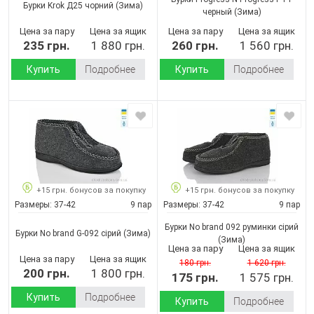
Бурки Krok Д25 чорний
(Зима)
черный
(Зима)
Цена за пару
Цена за ящик
Цена за пару
Цена за ящик
235 грн.
1 880 грн.
260 грн.
1 560 грн.
Купить
Подробнее
Купить
Подробнее
+15 грн. бонусов за покупку
+15 грн. бонусов за покупку
Размеры:
37-42
9 пар
Размеры:
37-42
9 пар
Бурки No brand 092 руминки сірий
Бурки No brand G-092 cірий
(Зима)
(Зима)
Цена за пару
Цена за ящик
Цена за пару
Цена за ящик
180 грн.
1 620 грн.
200 грн.
1 800 грн.
175 грн.
1 575 грн.
Купить
Подробнее
Купить
Подробнее