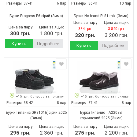
Размеры:
37-41
6 пар
Размеры:
36-41
10 пар
Бурки Progress P6 сірий
(Зима)
Бурки No brand PL81 mix
(Зима)
Цена за пару
Цена за ящик
Цена за пару
Цена за ящик
384 грн.
3 840 грн.
300 грн.
1 800 грн.
320 грн.
3 200 грн.
Купить
Подробнее
Купить
Подробнее
+15 грн. бонусов за покупку
+15 грн. бонусов за покупку
Размеры:
38-42
8 пар
Размеры:
37-41
8 пар
Бурки Гипанис GR3101(r)сірий 2025
Бурки Гипанис ТА2203B
(Зима)
коричневий 2025
(Зима)
Цена за пару
Цена за ящик
Цена за пару
Цена за ящик
295 грн.
2 360 грн.
275 грн.
2 200 грн.