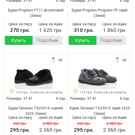
Размеры:
37-41
6 пар
Размеры:
37-41
6 пар
Бурки Progress РТ11 фіолетовий
Бурки Progress Progress P5 сірий
(Зима)
(Зима)
Цена за пару
Цена за ящик
Цена за пару
Цена за ящик
270 грн.
1 620 грн.
310 грн.
1 860 грн.
Купить
Подробнее
Купить
Подробнее
+15 грн. бонусов за покупку
+15 грн. бонусов за покупку
Размеры:
37-41
8 пар
Размеры:
37-41
8 пар
Бурки Гипанис ТА2301A чорний
Бурки Гипанис ТА2301G сірий 2025
2025
(Зима)
(Зима)
Цена за пару
Цена за ящик
Цена за пару
Цена за ящик
560 грн.
4 480 грн.
560 грн.
4 480 грн.
295 грн.
2 360 грн.
295 грн.
2 360 грн.