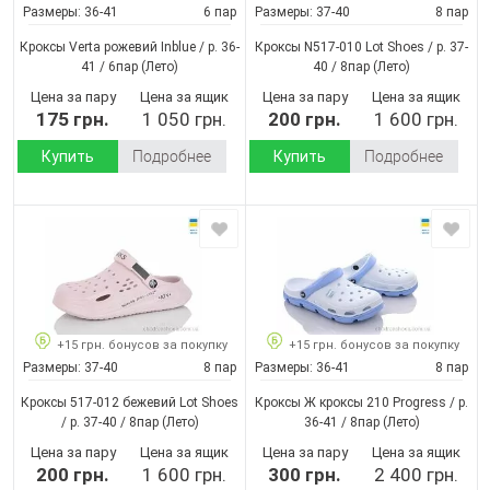
Размеры:
36-41
6 пар
Размеры:
37-40
8 пар
Кроксы Verta рожевий Inblue / p. 36-
Кроксы N517-010 Lot Shoes / p. 37-
41 / 6пар
(Лето)
40 / 8пар
(Лето)
Цена за пару
Цена за ящик
Цена за пару
Цена за ящик
175 грн.
1 050 грн.
200 грн.
1 600 грн.
Купить
Подробнее
Купить
Подробнее
+15 грн. бонусов за покупку
+15 грн. бонусов за покупку
Размеры:
37-40
8 пар
Размеры:
36-41
8 пар
Кроксы 517-012 бежевий Lot Shoes
Кроксы Ж кроксы 210 Progress / p.
/ p. 37-40 / 8пар
(Лето)
36-41 / 8пар
(Лето)
Цена за пару
Цена за ящик
Цена за пару
Цена за ящик
200 грн.
1 600 грн.
300 грн.
2 400 грн.