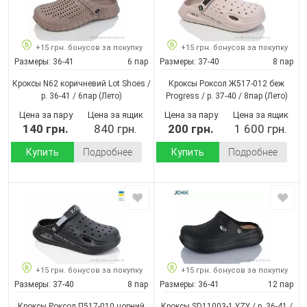
+15 грн. бонусов за покупку
+15 грн. бонусов за покупку
Размеры:
36-41
6 пар
Размеры:
37-40
8 пар
Кроксы N62 коричневий Lot Shoes /
Кроксы Роксол Ж517-012 беж
p. 36-41 / 6пар
(Лето)
Progress / p. 37-40 / 8пар
(Лето)
Цена за пару
Цена за ящик
Цена за пару
Цена за ящик
140 грн.
840 грн.
200 грн.
1 600 грн.
Купить
Подробнее
Купить
Подробнее
+15 грн. бонусов за покупку
+15 грн. бонусов за покупку
Размеры:
37-40
8 пар
Размеры:
36-41
12 пар
Кроксы Роксол П517-010 чорний
Кроксы SD11003-1 YZY / p. 36-41 /