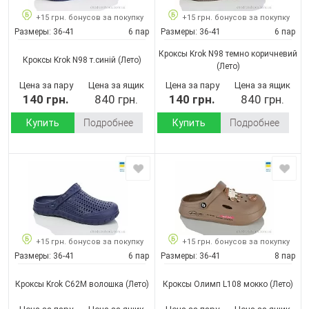
+15 грн. бонусов за покупку
+15 грн. бонусов за покупку
Размеры:
36-41
6 пар
Размеры:
36-41
6 пар
Кроксы Krok N98 темно коричневий
Кроксы Krok N98 т.синій
(Лето)
(Лето)
Цена за пару
Цена за ящик
Цена за пару
Цена за ящик
140 грн.
840 грн.
140 грн.
840 грн.
Купить
Подробнее
Купить
Подробнее
+15 грн. бонусов за покупку
+15 грн. бонусов за покупку
Размеры:
36-41
6 пар
Размеры:
36-41
8 пар
Кроксы Krok С62М волошка
(Лето)
Кроксы Олимп L108 мокко
(Лето)