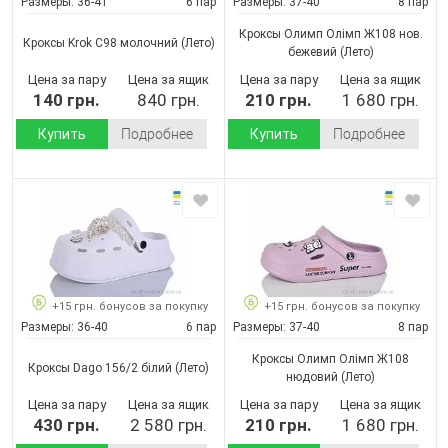
Размеры:
36-41
6 пар
Размеры:
37-40
8 пар
Кроксы Олимп Олімп Ж108 нов.
Кроксы Krok С98 молочний
(Лето)
бежевий
(Лето)
Цена за пару
Цена за ящик
Цена за пару
Цена за ящик
140 грн.
840 грн.
210 грн.
1 680 грн.
Купить
Подробнее
Купить
Подробнее
+15 грн. бонусов за покупку
+15 грн. бонусов за покупку
Размеры:
36-40
6 пар
Размеры:
37-40
8 пар
Кроксы Олимп Олімп Ж108
Кроксы Dago 156/2 білий
(Лето)
нюдовий
(Лето)
Цена за пару
Цена за ящик
Цена за пару
Цена за ящик
430 грн.
2 580 грн.
210 грн.
1 680 грн.