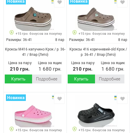
Новинка
Новинка
+15 грн. бонусов за покупку
+15 грн. бонусов за покупку
Размеры:
36-41
8 пар
Размеры:
36-41
8 пар
Кроксы М416 капучино Крок / p. 36-
Кроксы 416 коричневий-old Крок /
41 / 8пар
(Лето)
p. 36-41 / 8пар
(Лето)
Цена за пару
Цена за ящик
Цена за пару
Цена за ящик
210 грн.
1 680 грн.
210 грн.
1 680 грн.
Купить
Подробнее
Купить
Подробнее
Новинка
+15 грн. бонусов за покупку
+15 грн. бонусов за покупку