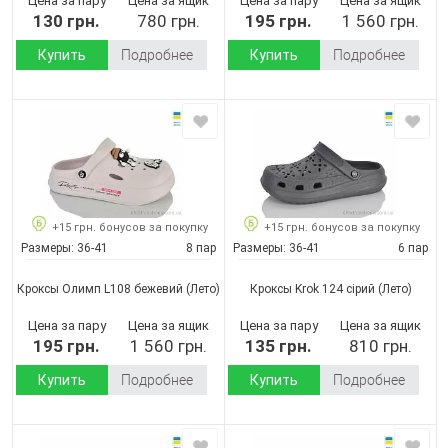
Цена за пару
Цена за ящик
Цена за пару
Цена за ящик
130 грн.
780 грн.
195 грн.
1 560 грн.
Купить
Подробнее
Купить
Подробнее
+15 грн. бонусов за покупку
+15 грн. бонусов за покупку
Размеры:
36-41
8 пар
Размеры:
36-41
6 пар
Кроксы Олимп L108 бежевий
(Лето)
Кроксы Krok 124 сірий
(Лето)
Цена за пару
Цена за ящик
Цена за пару
Цена за ящик
195 грн.
1 560 грн.
135 грн.
810 грн.
Купить
Подробнее
Купить
Подробнее