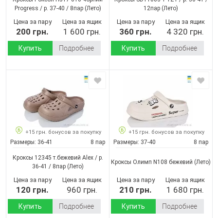
Progress / p. 37-40 / 8пар
(Лето)
12пар
(Лето)
Цена за пару
Цена за ящик
Цена за пару
Цена за ящик
200 грн.
1 600 грн.
360 грн.
4 320 грн.
Купить
Подробнее
Купить
Подробнее
+15 грн. бонусов за покупку
+15 грн. бонусов за покупку
Размеры:
36-41
8 пар
Размеры:
37-40
8 пар
Кроксы 12345 т.бежевий Alex / p.
Кроксы Олимп N108 бежевий
(Лето)
36-41 / 8пар
(Лето)
Цена за пару
Цена за ящик
Цена за пару
Цена за ящик
120 грн.
960 грн.
210 грн.
1 680 грн.
Купить
Подробнее
Купить
Подробнее