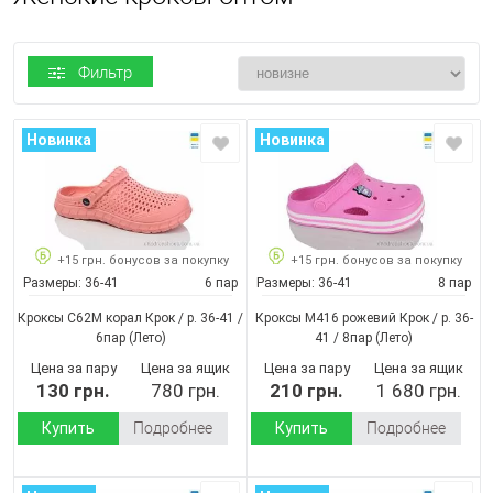
Фильтр
Новинка
Новинка
+15 грн. бонусов за покупку
+15 грн. бонусов за покупку
Размеры:
36-41
6 пар
Размеры:
36-41
8 пар
Кроксы С62М корал Крок / p. 36-41 /
Кроксы М416 рожевий Крок / p. 36-
6пар
(Лето)
41 / 8пар
(Лето)
Цена за пару
Цена за ящик
Цена за пару
Цена за ящик
130 грн.
780 грн.
210 грн.
1 680 грн.
Купить
Подробнее
Купить
Подробнее