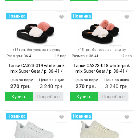
Новинка
Новинка
+15 грн. бонусов за покупку
+15 грн. бонусов за покупку
Размеры:
36-41
12 пар
Размеры:
36-41
12 пар
Тапки CA323-019 white-pink
Тапки CA323-018 white-pink
mix Super Gear / p. 36-41 /
mix Super Gear / p. 36-41 /
12пар
(Демисезон)
12пар
(Демисезон)
Цена за пару
Цена за ящик
Цена за пару
Цена за ящик
270 грн.
3 240 грн.
270 грн.
3 240 грн.
Купить
Подробнее
Купить
Подробнее
Новинка
Новинка