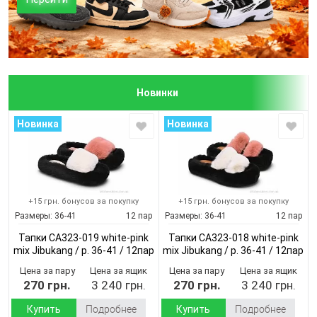
Новинки
Новинка
Новинка
+15 грн. бонусов за покупку
+15 грн. бонусов за покупку
Размеры:
36-41
12 пар
Размеры:
36-41
12 пар
Тапки CA323-019 white-pink
Тапки CA323-018 white-pink
mix Jibukang / p. 36-41 / 12пар
mix Jibukang / p. 36-41 / 12пар
(Демисезон)
(Демисезон)
Цена за пару
Цена за ящик
Цена за пару
Цена за ящик
270 грн.
3 240 грн.
270 грн.
3 240 грн.
Купить
Подробнее
Купить
Подробнее