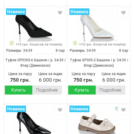
Новинка
Новинка
+15 грн. бонусов за покупку
+15 грн. бонусов за покупку
Размеры:
34-39
8 пар
Размеры:
34-39
8 пар
Туфли GP0305-6 Башили / p. 34-39 /
Туфли GP305-2 Башили / p. 34-39 /
8пар
(Демисезон)
8пар
(Демисезон)
Цена за пару
Цена за ящик
Цена за пару
Цена за ящик
750 грн.
6 000 грн.
750 грн.
6 000 грн.
Купить
Подробнее
Купить
Подробнее
Новинка
Новинка