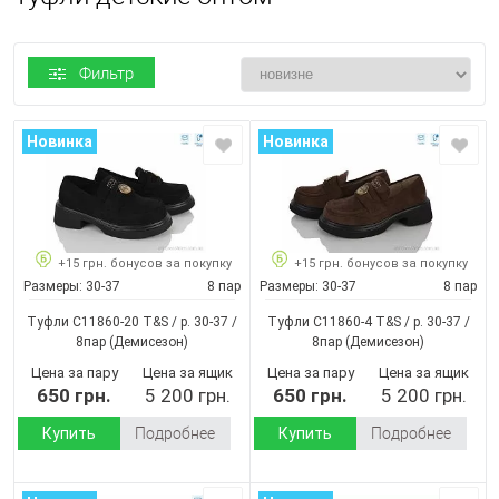
Фильтр
Новинка
Новинка
+15 грн. бонусов за покупку
+15 грн. бонусов за покупку
Размеры:
30-37
8 пар
Размеры:
30-37
8 пар
Туфли C11860-20 T&S / p. 30-37 /
Туфли C11860-4 T&S / p. 30-37 /
8пар
(Демисезон)
8пар
(Демисезон)
Цена за пару
Цена за ящик
Цена за пару
Цена за ящик
650 грн.
5 200 грн.
650 грн.
5 200 грн.
Купить
Подробнее
Купить
Подробнее