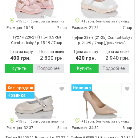
+15 грн. бонусов за покупку
+15 грн. бонусов за покупку
Размеры:
15-19
7 пар
Размеры:
21-25
7 пар
Туфли 228-21 (11.5-13.5 см)
Туфли 228-3 (21-25) Comfort-baby /
Comfort-baby / p. 15-19 / 7пар
p. 21-25 / 7пар
(Демисезон)
(Демисезон)
Цена за пару
Цена за ящик
Цена за пару
Цена за ящик
400 грн.
2 800 грн.
420 грн.
2 940 грн.
Купить
Подробнее
Купить
Подробнее
Хит продаж
Новинка
Новинка
+15 грн. бонусов за покупку
+15 грн. бонусов за покупку
Размеры:
32-37
8 пар
Размеры:
34-39
8 пар
Туфли G6505-11 Башили / p. 32-37 /
Туфли GP305-13 Башили / p. 34-39 /