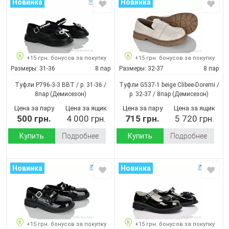
Новинка
Новинка
+15 грн. бонусов за покупку
+15 грн. бонусов за покупку
Размеры:
31-36
8 пар
Размеры:
32-37
8 пар
Туфли P796-3-3 BBT / p. 31-36 /
Туфли G537-1 beige Clibee-Doremi /
8пар
(Демисезон)
p. 32-37 / 8пар
(Демисезон)
Цена за пару
Цена за ящик
Цена за пару
Цена за ящик
500 грн.
4 000 грн.
715 грн.
5 720 грн.
Купить
Подробнее
Купить
Подробнее
Новинка
Новинка
+15 грн. бонусов за покупку
+15 грн. бонусов за покупку