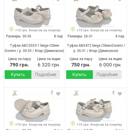
+15 грн. бонусов за покупку
+15 грн. бонусов за покупку
Размеры:
30-35
8 пар
Размеры:
26-31
8 пар
Туфли ABC3553-1 beige Clibee-
Туфли AB0472 beige Clibee-Doremi /
Doremi / p. 30-35 / 8пар
(Демисезон)
p. 26-31 / 8пар
(Демисезон)
Цена за пару
Цена за ящик
Цена за пару
Цена за ящик
790 грн.
6 320 грн.
750 грн.
6 000 грн.
Купить
Подробнее
Купить
Подробнее
+15 грн. бонусов за покупку
+15 грн. бонусов за покупку