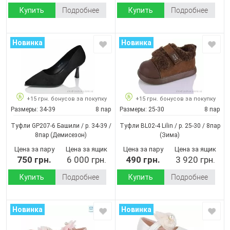
Купить
Подробнее
Купить
Подробнее
Новинка
Новинка
+15 грн. бонусов за покупку
+15 грн. бонусов за покупку
Размеры:
34-39
8 пар
Размеры:
25-30
8 пар
Туфли GP207-6 Башили / p. 34-39 /
Туфли BL02-4 Lilin / p. 25-30 / 8пар
8пар
(Демисезон)
(Зима)
Цена за пару
Цена за ящик
Цена за пару
Цена за ящик
750 грн.
6 000 грн.
490 грн.
3 920 грн.
Купить
Подробнее
Купить
Подробнее
Новинка
Новинка