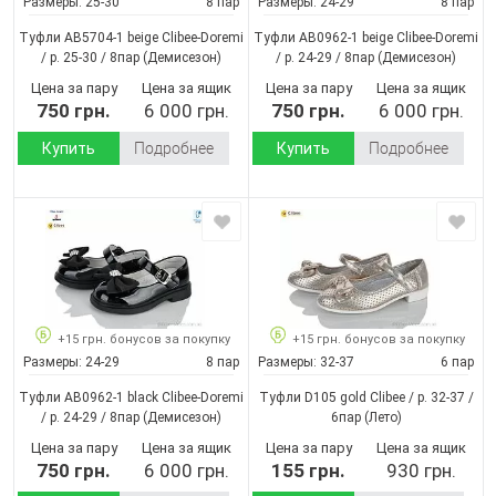
Размеры:
25-30
8 пар
Размеры:
24-29
8 пар
Туфли AB5704-1 beige Clibee-Doremi
Туфли AB0962-1 beige Clibee-Doremi
/ p. 25-30 / 8пар
(Демисезон)
/ p. 24-29 / 8пар
(Демисезон)
Цена за пару
Цена за ящик
Цена за пару
Цена за ящик
750 грн.
6 000 грн.
750 грн.
6 000 грн.
Купить
Подробнее
Купить
Подробнее
+15 грн. бонусов за покупку
+15 грн. бонусов за покупку
Размеры:
24-29
8 пар
Размеры:
32-37
6 пар
Туфли AB0962-1 black Clibee-Doremi
Туфли D105 gold Clibee / p. 32-37 /
/ p. 24-29 / 8пар
(Демисезон)
6пар
(Лето)
Цена за пару
Цена за ящик
Цена за пару
Цена за ящик
750 грн.
6 000 грн.
155 грн.
930 грн.