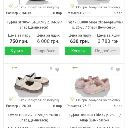
+15 грн. бонусов за покупку
+15 грн. бонусов за покупку
Размеры:
34-39
8 пар
Размеры:
26-30
6 пар
Туфли GP305-1 Башили / p. 34-39 /
Туфли DB800 beige Clibee-Apawwa /
8пар
(Демисезон)
p. 26-30 / 6пар
(Демисезон)
Цена за пару
Цена за ящик
Цена за пару
Цена за ящик
750 грн.
6 000 грн.
630 грн.
3 780 грн.
Купить
Подробнее
Купить
Подробнее
+15 грн. бонусов за покупку
+15 грн. бонусов за покупку
Размеры:
26-30
6 пар
Размеры:
26-30
6 пар
Туфли DB812-2 Clibee / p. 26-30 /
Туфли DB810-3 Clibee / p. 26-30 /
6пар
(Демисезон)
6пар
(Демисезон)