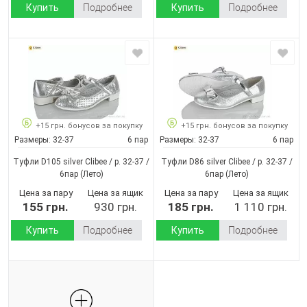
Купить
Подробнее
Купить
Подробнее
+15 грн. бонусов за покупку
+15 грн. бонусов за покупку
Размеры:
32-37
6 пар
Размеры:
32-37
6 пар
Туфли D105 silver Clibee / p. 32-37 /
Туфли D86 silver Clibee / p. 32-37 /
6пар
(Лето)
6пар
(Лето)
Цена за пару
Цена за ящик
Цена за пару
Цена за ящик
155 грн.
930 грн.
185 грн.
1 110 грн.
Купить
Подробнее
Купить
Подробнее