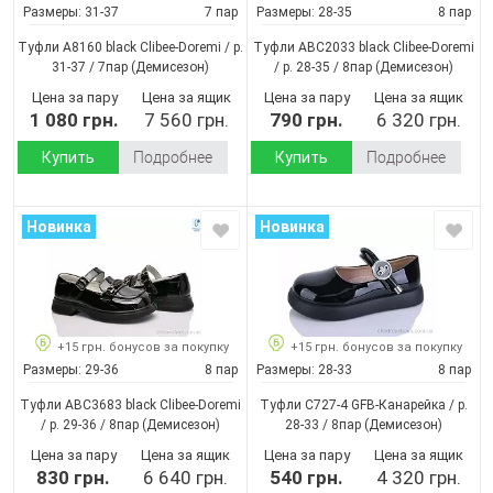
Размеры:
31-37
7 пар
Размеры:
28-35
8 пар
Туфли A8160 black Clibee-Doremi / p.
Туфли ABC2033 black Clibee-Doremi
31-37 / 7пар
(Демисезон)
/ p. 28-35 / 8пар
(Демисезон)
Цена за пару
Цена за ящик
Цена за пару
Цена за ящик
1 080 грн.
7 560 грн.
790 грн.
6 320 грн.
Купить
Подробнее
Купить
Подробнее
Новинка
Новинка
+15 грн. бонусов за покупку
+15 грн. бонусов за покупку
Размеры:
29-36
8 пар
Размеры:
28-33
8 пар
Туфли ABC3683 black Clibee-Doremi
Туфли C727-4 GFB-Канарейка / p.
/ p. 29-36 / 8пар
(Демисезон)
28-33 / 8пар
(Демисезон)
Цена за пару
Цена за ящик
Цена за пару
Цена за ящик
830 грн.
6 640 грн.
540 грн.
4 320 грн.