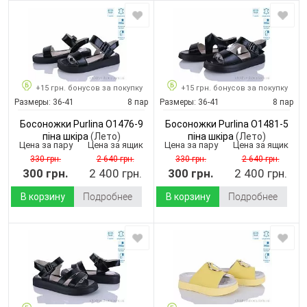
+15 грн. бонусов за покупку
+15 грн. бонусов за покупку
Размеры:
36-41
8 пар
Размеры:
36-41
8 пар
Босоножки Purlina O1476-9
Босоножки Purlina O1481-5
піна шкіра
(Лето)
піна шкіра
(Лето)
Цена за пару
Цена за ящик
Цена за пару
Цена за ящик
330 грн.
2 640 грн.
330 грн.
2 640 грн.
300 грн.
2 400 грн.
300 грн.
2 400 грн.
В корзину
Подробнее
В корзину
Подробнее