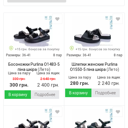
+15 грн. бонусов за покупку
+15 грн. бонусов за покупку
Размеры:
36-41
8 пар
Размеры:
36-41
8 пар
Босоножки Purlina O1483-5
Шлепки женские Purlina
піна шкіра
(Лето)
O1550-5 піна шкіра
(Лето)
Цена за пару
Цена за ящик
Цена за пару
Цена за ящик
330 грн.
2 640 грн.
280 грн.
2 240 грн.
300 грн.
2 400 грн.
В корзину
Подробнее
В корзину
Подробнее