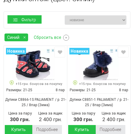
Фильтр
Синий
Сбросить все
Новинка
Новинка
+15 грн. бонусов за покупку
+15 грн. бонусов за покупку
Размеры:
21-25
8 пар
Размеры:
21-25
8 пар
Дутики C8866-1S PALIAMENT / p. 21-
Дутики C8851-1 PALIAMENT / p. 21-
25 / 8пар
(Зима)
25 / 8пар
(Зима)
Цена за пару
Цена за ящик
Цена за пару
Цена за ящик
300 грн.
2 400 грн.
300 грн.
2 400 грн.
Купить
Подробнее
Купить
Подробнее