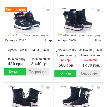
Хит продаж
+15 грн. бонусов за покупку
+15 грн. бонусов за покупку
Размеры:
22-27
8 пар
Размеры:
32-37
8 пар
Дутики Tom.M 10245M
(Зима)
Дутики Bessky BM3154-3C
(Зима)
Цена за пару
Цена за ящик
Цена за пару
Цена за ящик
660 грн.
5 280 грн.
430 грн.
3 440 грн.
560 грн.
4 480 грн.
Купить
Подробнее
Купить
Подробнее