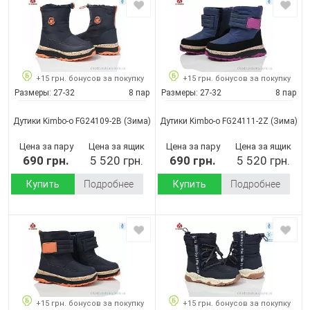
+15 грн. бонусов за покупку
+15 грн. бонусов за покупку
Размеры:
27-32
8 пар
Размеры:
27-32
8 пар
Дутики Kimbo-o FG24109-2B
(Зима)
Дутики Kimbo-o FG24111-2Z
(Зима)
Цена за пару
Цена за ящик
Цена за пару
Цена за ящик
690 грн.
5 520 грн.
690 грн.
5 520 грн.
Купить
Подробнее
Купить
Подробнее
+15 грн. бонусов за покупку
+15 грн. бонусов за покупку