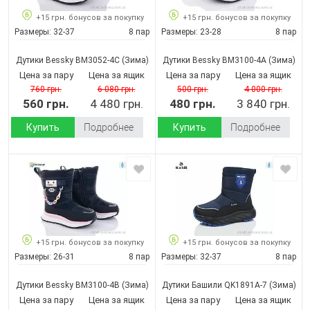
+15 грн. бонусов за покупку
+15 грн. бонусов за покупку
Размеры:
32-37
8 пар
Размеры:
23-28
8 пар
Дутики Bessky BM3052-4C
(Зима)
Дутики Bessky BM3100-4A
(Зима)
Цена за пару
Цена за ящик
Цена за пару
Цена за ящик
760 грн.
6 080 грн.
500 грн.
4 000 грн.
560 грн.
4 480 грн.
480 грн.
3 840 грн.
Купить
Подробнее
Купить
Подробнее
+15 грн. бонусов за покупку
+15 грн. бонусов за покупку
Размеры:
26-31
8 пар
Размеры:
32-37
8 пар
Дутики Bessky BM3100-4B
(Зима)
Дутики Башили QK1891A-7
(Зима)
Цена за пару
Цена за ящик
Цена за пару
Цена за ящик