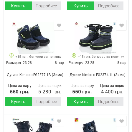
Купить
Подробнее
Купить
Подробнее
+15 грн. бонусов за покупку
+15 грн. бонусов за покупку
Размеры:
23-28
8 пар
Размеры:
23-28
8 пар
Дутики Kimbo-o FG2377-1B
(Зима)
Дутики Kimbo-o FG2374-1L
(Зима)
Цена за пару
Цена за ящик
Цена за пару
Цена за ящик
660 грн.
5 280 грн.
550 грн.
4 400 грн.
Купить
Подробнее
Купить
Подробнее