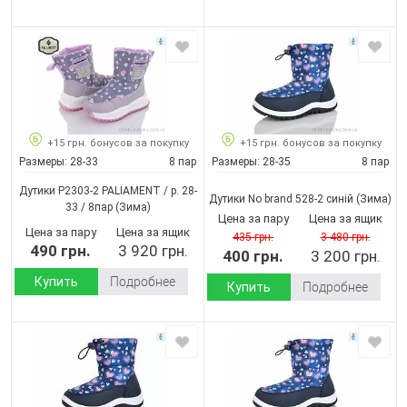
+15 грн. бонусов за покупку
+15 грн. бонусов за покупку
Размеры:
28-33
8 пар
Размеры:
28-35
8 пар
Дутики P2303-2 PALIAMENT / p. 28-
Дутики No brand 528-2 синій
(Зима)
33 / 8пар
(Зима)
Цена за пару
Цена за ящик
Цена за пару
Цена за ящик
435 грн.
3 480 грн.
490 грн.
3 920 грн.
400 грн.
3 200 грн.
Купить
Подробнее
Купить
Подробнее