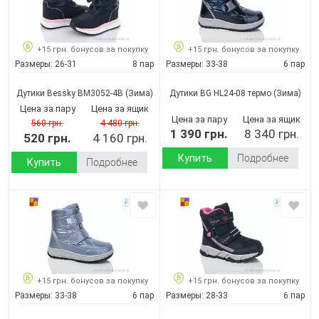
+15 грн. бонусов за покупку
+15 грн. бонусов за покупку
Размеры:
26-31
8 пар
Размеры:
33-38
6 пар
Дутики Bessky BM3052-4B
(Зима)
Дутики BG HL24-08 термо
(Зима)
Цена за пару
Цена за ящик
Цена за пару
Цена за ящик
560 грн.
4 480 грн.
1 390 грн.
8 340 грн.
520 грн.
4 160 грн.
Купить
Подробнее
Купить
Подробнее
+15 грн. бонусов за покупку
+15 грн. бонусов за покупку
Размеры:
33-38
6 пар
Размеры:
28-33
6 пар