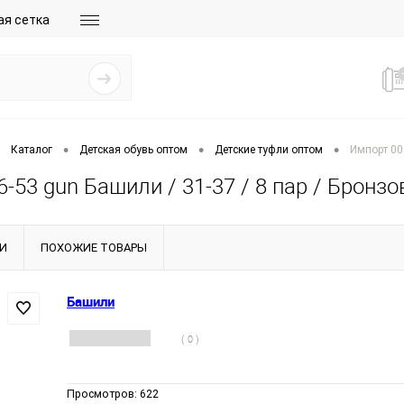
ая сетка
•
•
•
Каталог
Детская обувь оптом
Детские туфли оптом
Импорт 00
-53 gun Башили / 31-37 / 8 пар / Бронз
И
ПОХОЖИЕ ТОВАРЫ
Башили
( 0 )
Просмотров:
622