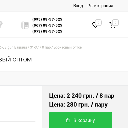
Вход
Регистрация
(095) 88-57-525
0
0
(067) 88-57-525
(073) 88-57-525
6-53 gun Башили / 31-37 / 8 пар / Бронзовый оптом
овый оптом
Цена:
2 240 грн.
/ 8 пар
Цена:
280 грн.
/ пару
В корзину