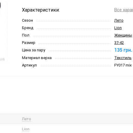
Характеристики:
Все хара
Сезон
Лето
Бренд
Lion
Пол
Женщины
Размер
37-42
135 грн.
Цена за пару
Материал верха
Текстиль
Артикул
FY017 mix
Лето
Lion