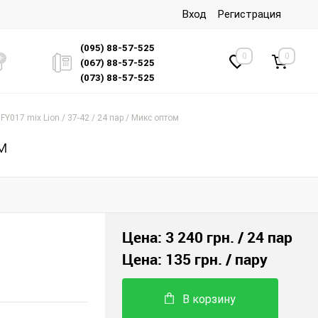
Вход
Регистрация
(095) 88-57-525
0
0
(067) 88-57-525
(073) 88-57-525
FY017 mix Lion / 37-42 / 24 пар / Микс оптом
м
Цена:
3 240 грн.
/ 24 пар
Цена:
135 грн.
/ пару
В корзину