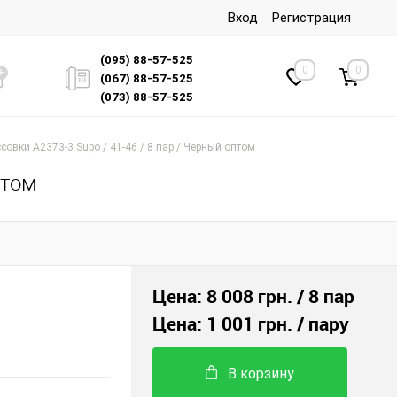
Вход
Регистрация
(095) 88-57-525
0
0
(067) 88-57-525
(073) 88-57-525
совки A2373-3 Supo / 41-46 / 8 пар / Черный оптом
птом
Цена:
8 008 грн.
/ 8 пар
Цена:
1 001 грн.
/ пару
В корзину