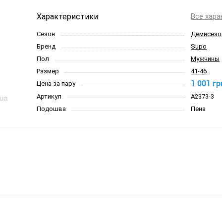
Характеристики:
Все хара
Сезон
Демисезо
Бренд
Supo
Пол
Мужчины
Размер
41-46
1 001 гр
Цена за пару
Артикул
A2373-3
Подошва
Пена