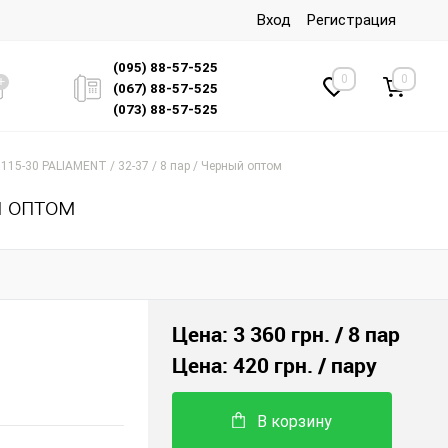
Вход
Регистрация
(095) 88-57-525
0
0
(067) 88-57-525
(073) 88-57-525
115-30 PALIAMENT / 32-37 / 8 пар / Черный оптом
й оптом
Цена:
3 360 грн.
/ 8 пар
Цена:
420 грн.
/ пару
В корзину