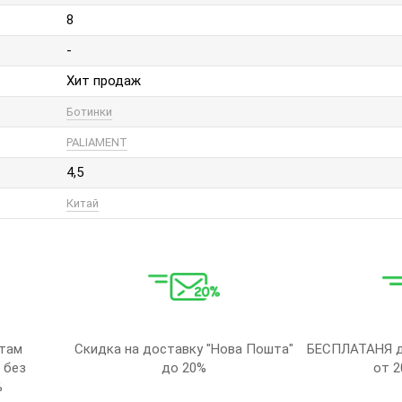
8
-
Хит продаж
Ботинки
PALIAMENT
4,5
Китай
там
Скидка на доставку "Нова Пошта"
БЕСПЛАТАНЯ д
 без
до 20%
от 2
%