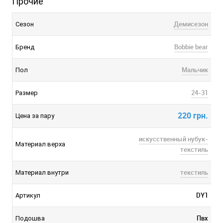
Прочие
Демисезон
Сезон
Bobbie bear
Бренд
Мальчик
Пол
24-31
Размер
220 грн.
Цена за пару
искусственный нубук-
Материал верха
текстиль
текстиль
Материал внутри
DY1
Артикул
Пвх
Подошва