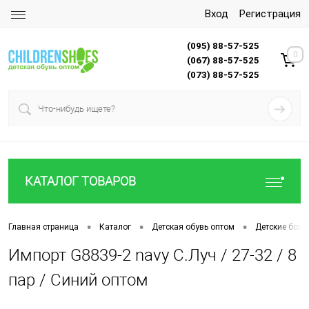
Вход
Регистрация
(095) 88-57-525
0
(067) 88-57-525
(073) 88-57-525
КАТАЛОГ ТОВАРОВ
•
•
•
Главная страница
Каталог
Детская обувь оптом
Детские боти
Импорт G8839-2 navy С.Луч / 27-32 / 8
пар / Синий оптом