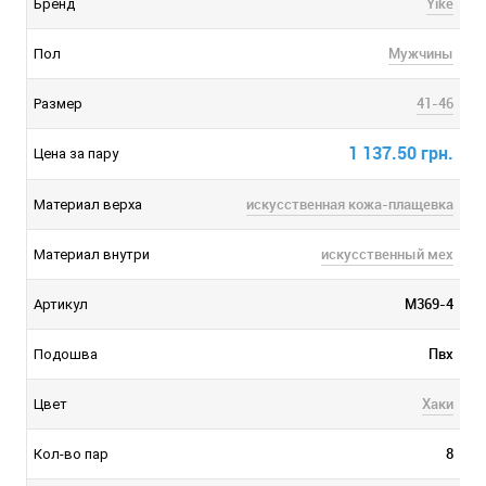
Yike
Бренд
Мужчины
Пол
41-46
Размер
1 137.50 грн.
Цена за пару
искусственная кожа-плащевка
Материал верха
искусственный мех
Материал внутри
M369-4
Артикул
Пвх
Подошва
Хаки
Цвет
8
Кол-во пар