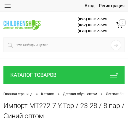
Вход
Регистрация
(095) 88-57-525
0
(067) 88-57-525
(073) 88-57-525
КАТАЛОГ ТОВАРОВ
•
•
•
Главная страница
Каталог
Детская обувь оптом
Детские боти
Импорт MT272-7 Y.Top / 23-28 / 8 пар /
Синий оптом