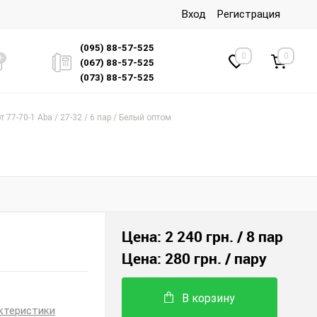
Вход
Регистрация
(095) 88-57-525
0
0
(067) 88-57-525
(073) 88-57-525
 77-70-1 Aba / 27-32 / 6 пар / Белый оптом
Цена:
2 240 грн.
/ 8 пар
Цена:
280 грн.
/ пару
В корзину
ктеристики