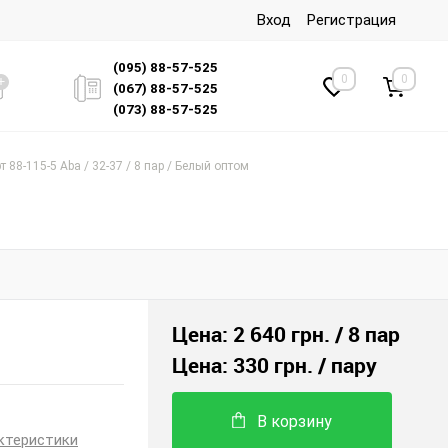
Вход
Регистрация
(095) 88-57-525
0
0
(067) 88-57-525
(073) 88-57-525
 88-115-5 Aba / 32-37 / 8 пар / Белый оптом
Цена:
2 640 грн.
/ 8 пар
Цена:
330 грн.
/ пару
В корзину
ктеристики