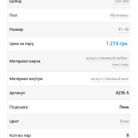
Sen.dini
Бренд
Мужчины
Пол
41-46
Размер
1 274 грн.
Цена за пару
искусственный нубук-
Материал верха
текстиль
искусственный мех
Материал внутри
A235-5
Артикул
Пена
Подошва
Хаки
Цвет
8
Кол-во пар