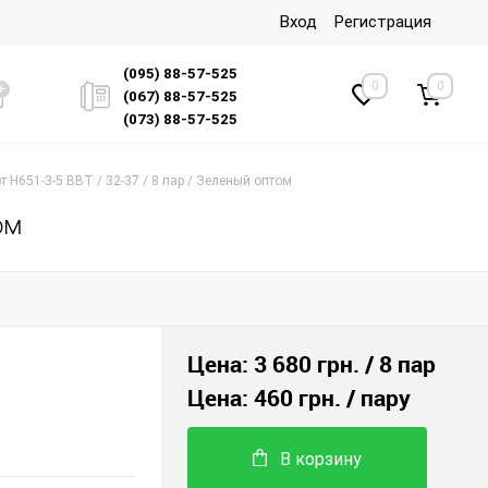
Вход
Регистрация
(095) 88-57-525
0
0
(067) 88-57-525
(073) 88-57-525
 H651-3-5 BBT / 32-37 / 8 пар / Зеленый оптом
ом
Цена:
3 680 грн.
/ 8 пар
Цена:
460 грн.
/ пару
В корзину