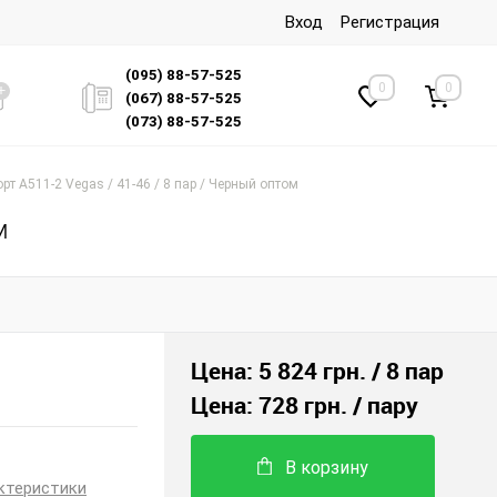
Вход
Регистрация
(095) 88-57-525
0
0
(067) 88-57-525
(073) 88-57-525
рт A511-2 Vegas / 41-46 / 8 пар / Черный оптом
м
Цена:
5 824 грн.
/ 8 пар
Цена:
728 грн.
/ пару
В корзину
ктеристики