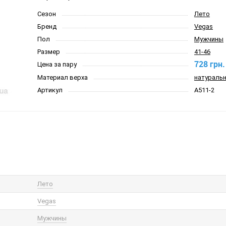
Сезон
Лето
Бренд
Vegas
Пол
Мужчины
Размер
41-46
728 грн.
Цена за пару
Материал верха
натуральн
Артикул
A511-2
Лето
Vegas
Мужчины