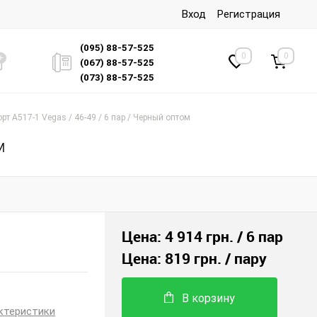
Вход
Регистрация
(095) 88-57-525
0
0
(067) 88-57-525
(073) 88-57-525
рт A517-1 Vegas / 46-49 / 6 пар / Черный оптом
м
Цена:
4 914 грн.
/ 6 пар
Цена:
819 грн.
/ пару
В корзину
ктеристики