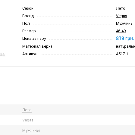
Сезон
Лето
Бренд
Vegas
Пол
Мужчины
Размер
46-49
819 грн.
Цена за пару
Материал верха
натуральн
Артикул
A517-1
Лето
Vegas
Мужчины