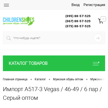
Вход
Регистрация
(095) 88-57-525
0
(067) 88-57-525
(073) 88-57-525
КАТАЛОГ ТОВАРОВ
•
•
•
Главная страница
Каталог
Мужская обувь оптом
Мужские са
Импорт A517-3 Vegas / 46-49 / 6 пар /
Серый оптом