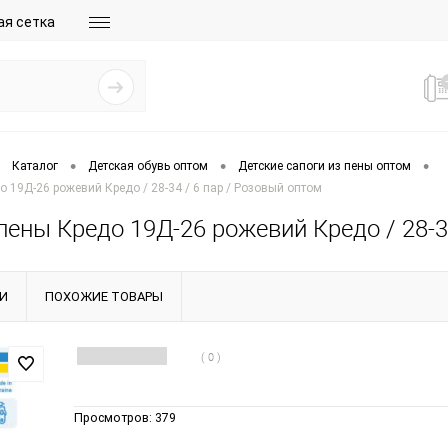
ая сетка
•
•
•
Каталог
Детская обувь оптом
Детские сапоги из пены оптом
о 19Д-26 рожевий Кредо / 28-34 / 6 пар / Розовый оптом
пены Кредо 19Д-26 рожевий Кредо / 28-3
И
ПОХОЖИЕ ТОВАРЫ
( 0 )
Просмотров:
379