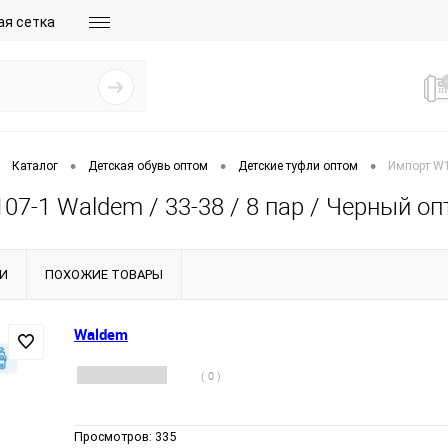
ая сетка
•
•
•
Каталог
Детская обувь оптом
Детские туфли оптом
Импорт W1
7-1 Waldem / 33-38 / 8 пар / Черный о
И
ПОХОЖИЕ ТОВАРЫ
Waldem
( 0 )
Просмотров:
335