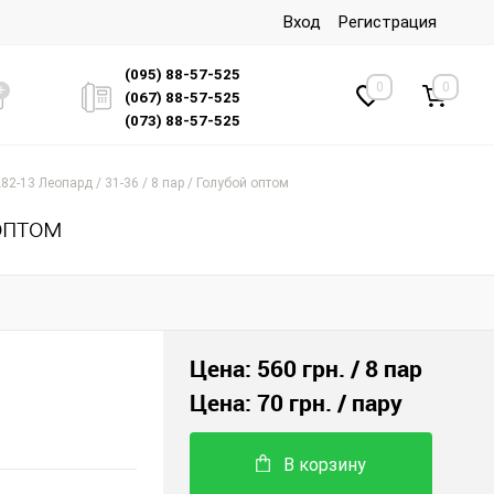
Вход
Регистрация
(095) 88-57-525
0
0
(067) 88-57-525
(073) 88-57-525
2-13 Леопард / 31-36 / 8 пар / Голубой оптом
оптом
Цена:
560 грн.
/ 8 пар
Цена:
70 грн.
/ пару
В корзину