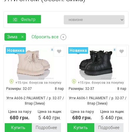
Фильтр
Зима
Сбросить все
Новинка
Новинка
+15 грн. бонусов за покупку
+15 грн. бонусов за покупку
Размеры:
32-37
8 пар
Размеры:
32-37
8 пар
Угги A606-2 PALIAMENT / p. 32-37 /
Угги A606-1 PALIAMENT / p. 32-37 /
8пар
(Зима)
8пар
(Зима)
Цена за пару
Цена за ящик
Цена за пару
Цена за ящик
680 грн.
5 440 грн.
680 грн.
5 440 грн.
Купить
Подробнее
Купить
Подробнее