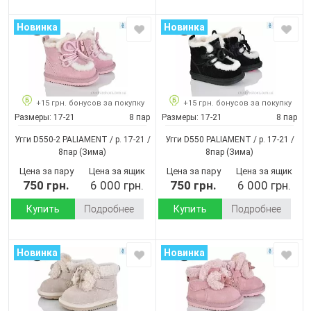
Новинка
Новинка
+15 грн. бонусов за покупку
+15 грн. бонусов за покупку
Размеры:
17-21
8 пар
Размеры:
17-21
8 пар
Угги D550-2 PALIAMENT / p. 17-21 /
Угги D550 PALIAMENT / p. 17-21 /
8пар
(Зима)
8пар
(Зима)
Цена за пару
Цена за ящик
Цена за пару
Цена за ящик
750 грн.
6 000 грн.
750 грн.
6 000 грн.
Купить
Подробнее
Купить
Подробнее
Новинка
Новинка