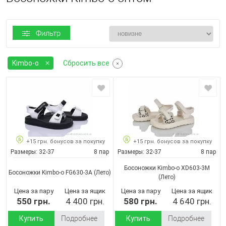
Фильтр
Kimbo-o
Сбросить все
+15 грн. бонусов за покупку
+15 грн. бонусов за покупку
Размеры:
32-37
8 пар
Размеры:
32-37
8 пар
Босоножки Kimbo-o XD603-3M
Босоножки Kimbo-o FG630-3A
(Лето)
(Лето)
Цена за пару
Цена за ящик
Цена за пару
Цена за ящик
550 грн.
4 400 грн.
580 грн.
4 640 грн.
Купить
Подробнее
Купить
Подробнее