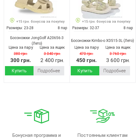
+15 грн. бонусов за покупку
+15 грн. бонусов за покупку
Размеры:
23-28
8 пар
Размеры:
32-37
8 пар
Босоножки JongGolf A20656-3
Босоножки Kimbo-o XD515-3L
(Лето)
(Лето)
Цена за пару
Цена за ящик
Цена за пару
Цена за ящик
380 грн.
3 040 грн.
470 грн.
3 760 грн.
300 грн.
2 400 грн.
450 грн.
3 600 грн.
Купить
Подробнее
Купить
Подробнее
Бонусная программа и
Постоянным клиентам