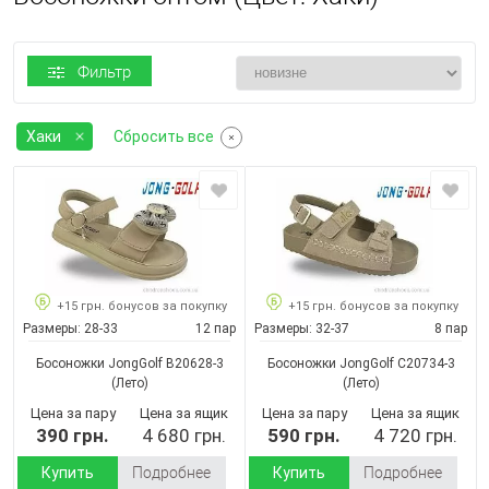
Фильтр
Хаки
Сбросить все
+15 грн. бонусов за покупку
+15 грн. бонусов за покупку
Размеры:
28-33
12 пар
Размеры:
32-37
8 пар
Босоножки JongGolf B20628-3
Босоножки JongGolf C20734-3
(Лето)
(Лето)
Цена за пару
Цена за ящик
Цена за пару
Цена за ящик
390 грн.
4 680 грн.
590 грн.
4 720 грн.
Купить
Подробнее
Купить
Подробнее