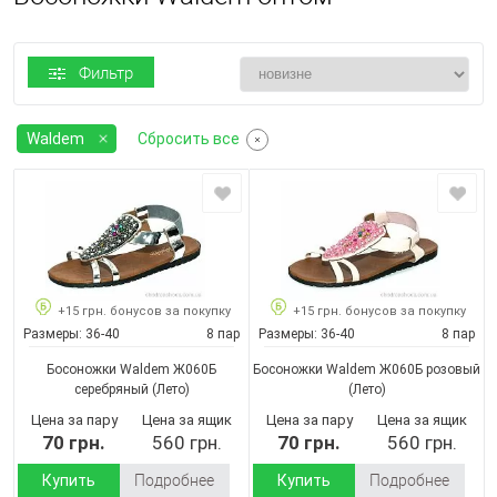
Фильтр
Waldem
Сбросить все
+15 грн. бонусов за покупку
+15 грн. бонусов за покупку
Размеры:
36-40
8 пар
Размеры:
36-40
8 пар
Босоножки Waldem Ж060Б
Босоножки Waldem Ж060Б розовый
серебряный
(Лето)
(Лето)
Цена за пару
Цена за ящик
Цена за пару
Цена за ящик
70 грн.
560 грн.
70 грн.
560 грн.
Купить
Подробнее
Купить
Подробнее