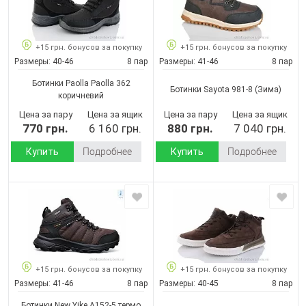
+15 грн. бонусов за покупку
+15 грн. бонусов за покупку
Размеры:
40-46
8 пар
Размеры:
41-46
8 пар
Ботинки Paolla Paolla 362
Ботинки Sayota 981-8
(Зима)
коричневий
Цена за пару
Цена за ящик
Цена за пару
Цена за ящик
770 грн.
6 160 грн.
880 грн.
7 040 грн.
Купить
Подробнее
Купить
Подробнее
+15 грн. бонусов за покупку
+15 грн. бонусов за покупку
Размеры:
41-46
8 пар
Размеры:
40-45
8 пар
Ботинки New Yike A152-5 термо