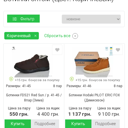
Фильтр
Коричневый
Сбросить все
+15 грн. бонусов за покупку
+15 грн. бонусов за покупку
Размеры:
41-45
8 пар
Размеры:
41-46
8 пар
Ботинки FD521 Red Sun / p. 41-45 /
Ботинки Hodaki PILOT ERIC FOX
8пар
(Зима)
(Демисезон)
Цена за пару
Цена за ящик
Цена за пару
Цена за ящик
550 грн.
4 400 грн.
1 137 грн.
9 100 грн.
Купить
Подробнее
Купить
Подробнее