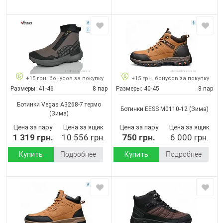
+15 грн. бонусов за покупку
+15 грн. бонусов за покупку
Размеры:
41-46
8 пар
Размеры:
40-45
8 пар
Ботинки Vegas A3268-7 термо
Ботинки EESS M0110-12
(Зима)
(Зима)
Цена за пару
Цена за ящик
Цена за пару
Цена за ящик
1 319 грн.
10 556 грн.
750 грн.
6 000 грн.
Купить
Подробнее
Купить
Подробнее