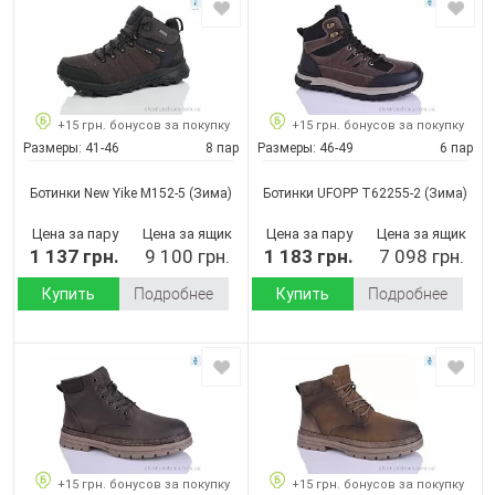
+15 грн. бонусов за покупку
+15 грн. бонусов за покупку
Размеры:
41-46
8 пар
Размеры:
46-49
6 пар
Ботинки New Yike M152-5
(Зима)
Ботинки UFOPP T62255-2
(Зима)
Цена за пару
Цена за ящик
Цена за пару
Цена за ящик
1 137 грн.
9 100 грн.
1 183 грн.
7 098 грн.
Купить
Подробнее
Купить
Подробнее
+15 грн. бонусов за покупку
+15 грн. бонусов за покупку