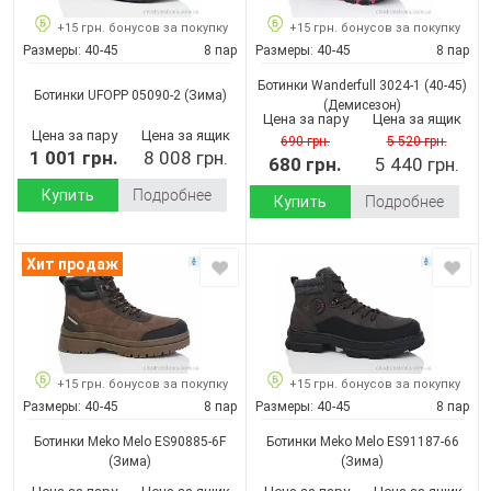
+15 грн. бонусов за покупку
+15 грн. бонусов за покупку
Размеры:
40-45
8 пар
Размеры:
40-45
8 пар
Ботинки Wanderfull 3024-1 (40-45)
Ботинки UFOPP 05090-2
(Зима)
(Демисезон)
Цена за пару
Цена за ящик
Цена за пару
Цена за ящик
690 грн.
5 520 грн.
1 001 грн.
8 008 грн.
680 грн.
5 440 грн.
Купить
Подробнее
Купить
Подробнее
Хит продаж
+15 грн. бонусов за покупку
+15 грн. бонусов за покупку
Размеры:
40-45
8 пар
Размеры:
40-45
8 пар
Ботинки Meko Melo ES90885-6F
Ботинки Meko Melo ES91187-66
(Зима)
(Зима)