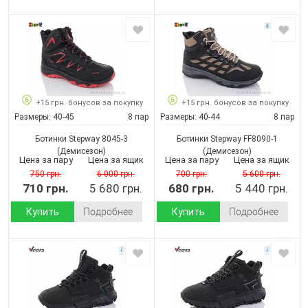
+15 грн. бонусов за покупку
+15 грн. бонусов за покупку
Размеры:
40-45
8 пар
Размеры:
40-44
8 пар
Ботинки Stepway 8045-3
Ботинки Stepway FF8090-1
(Демисезон)
(Демисезон)
Цена за пару
Цена за ящик
Цена за пару
Цена за ящик
750 грн.
6 000 грн.
700 грн.
5 600 грн.
710 грн.
5 680 грн.
680 грн.
5 440 грн.
Купить
Подробнее
Купить
Подробнее