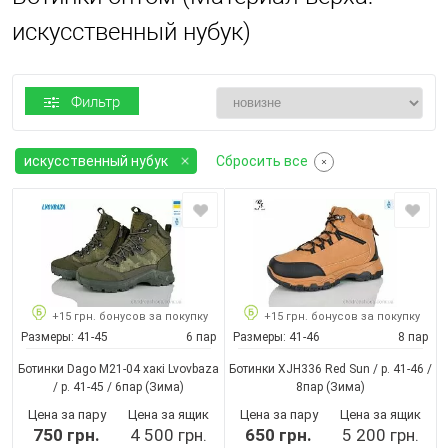
искусственный нубук)
Фильтр
искусственный нубук
Сбросить все
+15 грн. бонусов за покупку
+15 грн. бонусов за покупку
Размеры:
41-45
6 пар
Размеры:
41-46
8 пар
Ботинки Dago М21-04 хакі Lvovbaza
Ботинки XJH336 Red Sun / p. 41-46 /
/ p. 41-45 / 6пар
(Зима)
8пар
(Зима)
Цена за пару
Цена за ящик
Цена за пару
Цена за ящик
750 грн.
4 500 грн.
650 грн.
5 200 грн.