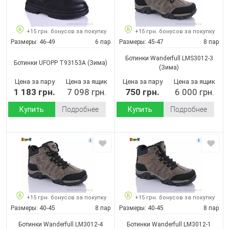
+15 грн. бонусов за покупку
+15 грн. бонусов за покупку
Размеры:
46-49
6 пар
Размеры:
45-47
8 пар
Ботинки Wanderfull LMS3012-3
Ботинки UFOPP T93153A
(Зима)
(Зима)
Цена за пару
Цена за ящик
Цена за пару
Цена за ящик
1 183 грн.
7 098 грн.
750 грн.
6 000 грн.
Купить
Подробнее
Купить
Подробнее
+15 грн. бонусов за покупку
+15 грн. бонусов за покупку
Размеры:
40-45
8 пар
Размеры:
40-45
8 пар
Ботинки Wanderfull LM3012-4
Ботинки Wanderfull LM3012-1