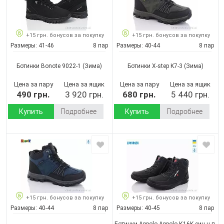
+15 грн. бонусов за покупку
+15 грн. бонусов за покупку
Размеры:
41-46
8 пар
Размеры:
40-44
8 пар
Ботинки Bonote 9022-1
(Зима)
Ботинки X-step K7-3
(Зима)
Цена за пару
Цена за ящик
Цена за пару
Цена за ящик
490 грн.
3 920 грн.
680 грн.
5 440 грн.
Купить
Подробнее
Купить
Подробнее
+15 грн. бонусов за покупку
+15 грн. бонусов за покупку
Размеры:
40-44
8 пар
Размеры:
40-45
8 пар
Ботинки Appolo Appolo К16K син.ч.п.