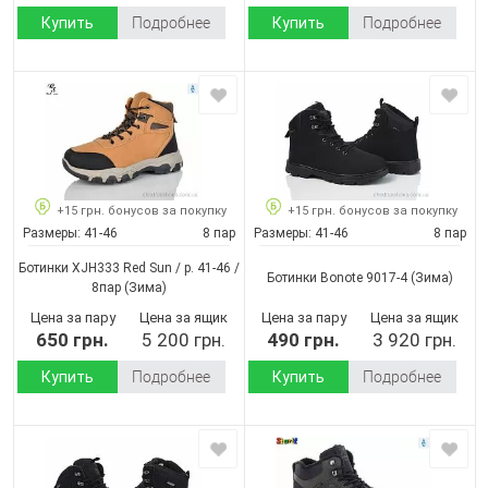
Купить
Подробнее
Купить
Подробнее
+15 грн. бонусов за покупку
+15 грн. бонусов за покупку
Размеры:
41-46
8 пар
Размеры:
41-46
8 пар
Ботинки XJH333 Red Sun / p. 41-46 /
Ботинки Bonote 9017-4
(Зима)
8пар
(Зима)
Цена за пару
Цена за ящик
Цена за пару
Цена за ящик
650 грн.
5 200 грн.
490 грн.
3 920 грн.
Купить
Подробнее
Купить
Подробнее