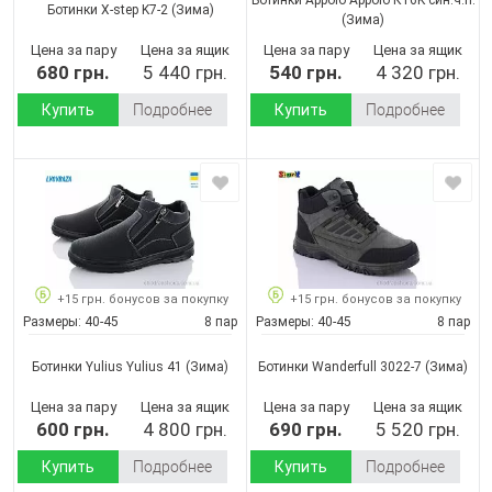
Ботинки X-step K7-2
(Зима)
(Зима)
Цена за пару
Цена за ящик
Цена за пару
Цена за ящик
680 грн.
5 440 грн.
540 грн.
4 320 грн.
Купить
Подробнее
Купить
Подробнее
+15 грн. бонусов за покупку
+15 грн. бонусов за покупку
Размеры:
40-45
8 пар
Размеры:
40-45
8 пар
Ботинки Yulius Yulius 41
(Зима)
Ботинки Wanderfull 3022-7
(Зима)
Цена за пару
Цена за ящик
Цена за пару
Цена за ящик
600 грн.
4 800 грн.
690 грн.
5 520 грн.
Купить
Подробнее
Купить
Подробнее