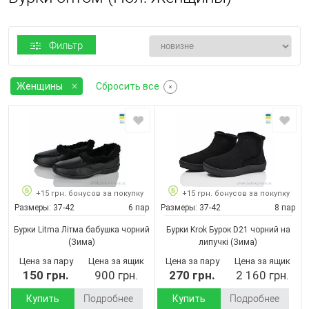
Фильтр
Женщины
Сбросить все
+15 грн. бонусов за покупку
+15 грн. бонусов за покупку
Размеры:
37-42
6 пар
Размеры:
37-42
8 пар
Бурки Litma Літма бабушка чорний
Бурки Krok Бурок D21 чорний на
(Зима)
липучкі
(Зима)
Цена за пару
Цена за ящик
Цена за пару
Цена за ящик
150 грн.
900 грн.
270 грн.
2 160 грн.
Купить
Подробнее
Купить
Подробнее