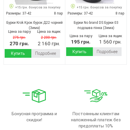
+15 грн. бонусов за покупку
+15 грн. бонусов за покупку
Размеры:
37-42
8 пар
Размеры:
37-42
8 пар
Бурки Krok Крок бурок Д22 чорний
Бурки No brand DS Бурки 03
(Зима)
подошва пінка
(Зима)
Цена за пару
Цена за ящик
Цена за пару
Цена за ящик
275 грн.
2 200 грн.
195 грн.
1 560 грн.
270 грн.
2 160 грн.
Купить
Подробнее
Купить
Подробнее
Бонусная программа и
Постоянным клиентам
скидки!
наложенный платеж без
предоплаты 10%