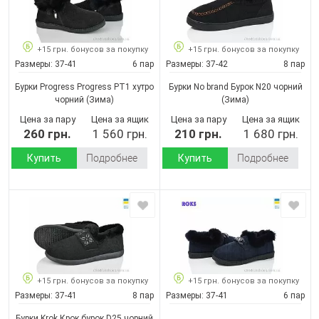
+15 грн. бонусов за покупку
+15 грн. бонусов за покупку
Размеры:
37-41
6 пар
Размеры:
37-42
8 пар
Бурки Progress Progress РТ1 хутро
Бурки No brand Бурок N20 чорний
чорний
(Зима)
(Зима)
Цена за пару
Цена за ящик
Цена за пару
Цена за ящик
260 грн.
1 560 грн.
210 грн.
1 680 грн.
Купить
Подробнее
Купить
Подробнее
+15 грн. бонусов за покупку
+15 грн. бонусов за покупку
Размеры:
37-41
8 пар
Размеры:
37-41
6 пар
Бурки Krok Крок бурок D25 чорний