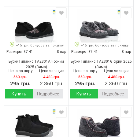
+15 грн. бонусов за покупку
+15 грн. бонусов за покупку
Размеры:
37-41
8 пар
Размеры:
37-41
8 пар
Бурки Гипанис ТА2301A чорний
Бурки Гипанис ТА2301G сірий 2025
2025
(Зима)
(Зима)
Цена за пару
Цена за ящик
Цена за пару
Цена за ящик
560 грн.
4 480 грн.
560 грн.
4 480 грн.
295 грн.
2 360 грн.
295 грн.
2 360 грн.
Купить
Подробнее
Купить
Подробнее