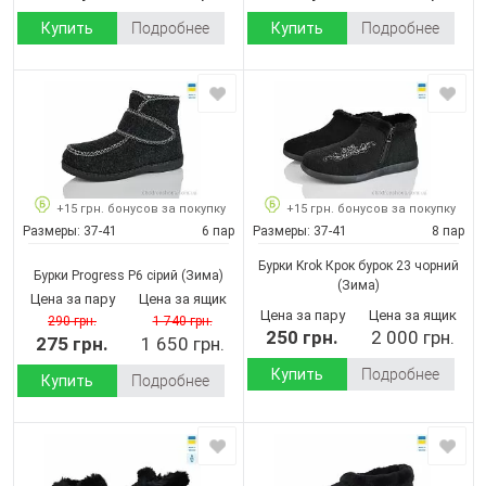
Купить
Подробнее
Купить
Подробнее
+15 грн. бонусов за покупку
+15 грн. бонусов за покупку
Размеры:
37-41
6 пар
Размеры:
37-41
8 пар
Бурки Krok Крок бурок 23 чорний
Бурки Progress P6 сірий
(Зима)
(Зима)
Цена за пару
Цена за ящик
Цена за пару
Цена за ящик
290 грн.
1 740 грн.
250 грн.
2 000 грн.
275 грн.
1 650 грн.
Купить
Подробнее
Купить
Подробнее