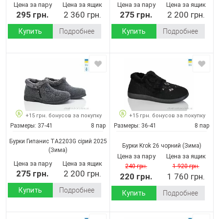
Цена за пару
Цена за ящик
Цена за пару
Цена за ящик
295 грн.
2 360 грн.
275 грн.
2 200 грн.
Купить
Подробнее
Купить
Подробнее
+15 грн. бонусов за покупку
+15 грн. бонусов за покупку
Размеры:
37-41
8 пар
Размеры:
36-41
8 пар
Бурки Гипанис ТА2203G сірий 2025
Бурки Krok 26 чорний
(Зима)
(Зима)
Цена за пару
Цена за ящик
Цена за пару
Цена за ящик
240 грн.
1 920 грн.
275 грн.
2 200 грн.
220 грн.
1 760 грн.
Купить
Подробнее
Купить
Подробнее