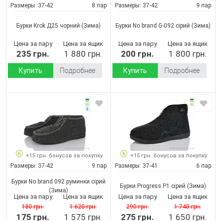
Размеры:
37-42
8 пар
Размеры:
37-42
9 пар
Бурки Krok Д25 чорний
(Зима)
Бурки No brand G-092 cірий
(Зима)
Цена за пару
Цена за ящик
Цена за пару
Цена за ящик
235 грн.
1 880 грн.
200 грн.
1 800 грн.
Купить
Подробнее
Купить
Подробнее
+15 грн. бонусов за покупку
+15 грн. бонусов за покупку
Размеры:
37-42
9 пар
Размеры:
37-41
6 пар
Бурки No brand 092 руминки сірий
Бурки Progress P1 сірий
(Зима)
(Зима)
Цена за пару
Цена за ящик
Цена за пару
Цена за ящик
180 грн.
1 620 грн.
290 грн.
1 740 грн.
175 грн.
1 575 грн.
275 грн.
1 650 грн.