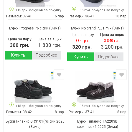
+15 грн. бонусов за покупку
+15 грн. бонусов за покупку
Размеры:
37-41
6 пар
Размеры:
36-41
10 пар
Бурки Progress P6 сірий
(Зима)
Бурки No brand PL81 mix
(Зима)
Цена за пару
Цена за ящик
Цена за пару
Цена за ящик
384 грн.
3 840 грн.
300 грн.
1 800 грн.
320 грн.
3 200 грн.
Купить
Подробнее
Купить
Подробнее
+15 грн. бонусов за покупку
+15 грн. бонусов за покупку
Размеры:
38-42
8 пар
Размеры:
37-41
8 пар
Бурки Гипанис GR3101(r)сірий 2025
Бурки Гипанис ТА2203B
(Зима)
коричневий 2025
(Зима)