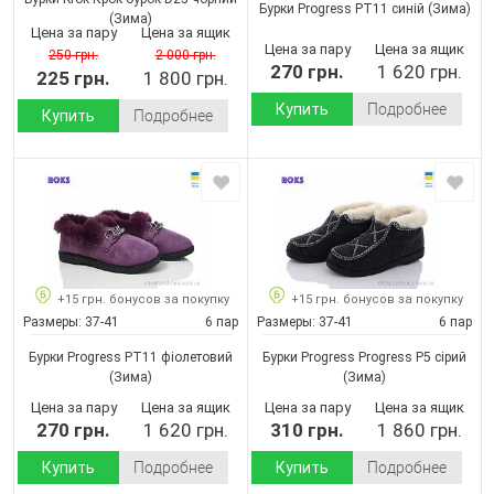
Бурки Progress РТ11 синій
(Зима)
(Зима)
Цена за пару
Цена за ящик
Цена за пару
Цена за ящик
250 грн.
2 000 грн.
270 грн.
1 620 грн.
225 грн.
1 800 грн.
Купить
Подробнее
Купить
Подробнее
+15 грн. бонусов за покупку
+15 грн. бонусов за покупку
Размеры:
37-41
6 пар
Размеры:
37-41
6 пар
Бурки Progress РТ11 фіолетовий
Бурки Progress Progress P5 сірий
(Зима)
(Зима)
Цена за пару
Цена за ящик
Цена за пару
Цена за ящик
270 грн.
1 620 грн.
310 грн.
1 860 грн.
Купить
Подробнее
Купить
Подробнее