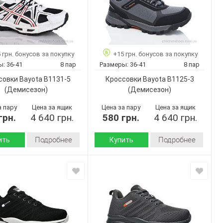
 грн. бонусов за покупку
+15 грн. бонусов за покупку
ы:
36-41
8 пар
Размеры:
36-41
8 пар
совки Bayota B1131-5
Кроссовки Bayota B1125-3
(Демисезон)
(Демисезон)
а пару
Цена за ящик
Цена за пару
Цена за ящик
грн.
4 640 грн.
580 грн.
4 640 грн.
Подробнее
Подробнее
ить
Купить
Демисезон
Демисезон
Сезон:
текстиль
искусственная
 внутри:
кожа-
Материал верха:
Пена
 :
текстиль
Китай
Пвх
Подошва :
дитель:
Страна
Bayota