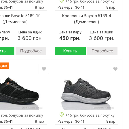
 грн. бонусов за покупку
+15 грн. бонусов за покупку
8
8
ар:
Кол-во пар:
ы:
36-41
8 пар
Размеры:
36-41
8 пар
Черный
Серый
Цвет:
совки Bayota 5189-10
Кроссовки Bayota 5189-4
Унисекс
Унисекс
Пол:
(Демисезон)
(Демисезон)
а пару
Цена за ящик
Цена за пару
Цена за ящик
грн.
3 600 грн.
450 грн.
3 600 грн.
Подробнее
Подробнее
ить
Купить
Демисезон
Демисезон
Сезон:
одаж
Текстиль
Текстиль
 верха:
Материал верха:
Пена
Пена
 :
Подошва :
Страна
Китай
Китай
дитель:
производитель:
Bayota
Bayota
Бренд:
5189-10
5189-4
Артикул:
36-41
36-41
Размер:
 грн. бонусов за покупку
+15 грн. бонусов за покупку
8
8
ар:
Кол-во пар:
ы:
36-41
8 пар
Размеры:
36-41
8 пар
Черный
Серый
Цвет: