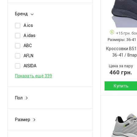
Демисезон
Бренд
Зима
A.ics
Лето
+15 грн. бо
A.idas
Размеры:
36-41
ABC
Кроссовки B518
36-41 / 8пар
AFLN
AISIDA
Цена за пару
460 грн.
Показать ещё 339
Купить
Пол
Сезон:
-
Материал внутр
Подошва :
Девочка
Размер
Страна
Дети
,40-44
производитель:
Женщины
Бренд:
0-12