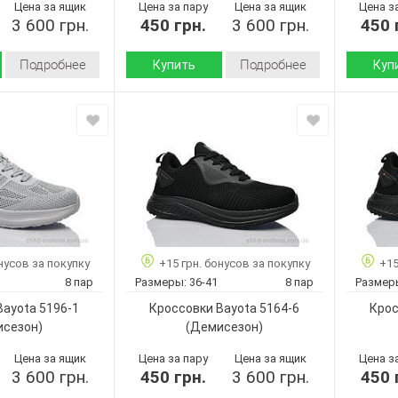
Цена за ящик
Цена за пару
Цена за ящик
Цена з
3 600 грн.
450 грн.
3 600 грн.
450 
Подробнее
Подробнее
Купить
Куп
Демисезон
Демисезон
Сезон:
Сезон:
Текстиль
Текстиль
Материал верха:
Материал
Пена
Пена
Подошва :
Подошва
Страна
Страна
Китай
Китай
производитель:
произво
Bayota
Bayota
Бренд:
Бренд:
5196-8
5196-5
Артикул:
Артикул:
36-41
36-41
Размер:
Размер:
нусов за покупку
+15 грн. бонусов за покупку
+15
8
8
Кол-во пар:
Кол-во п
8 пар
Размеры:
36-41
8 пар
Размер
Серый
Черный
Цвет:
Цвет:
Bayota 5196-1
Кроссовки Bayota 5164-6
Крос
Унисекс
Унисекс
Пол:
Пол:
исезон)
(Демисезон)
Цена за ящик
Цена за пару
Цена за ящик
Цена з
3 600 грн.
450 грн.
3 600 грн.
450 