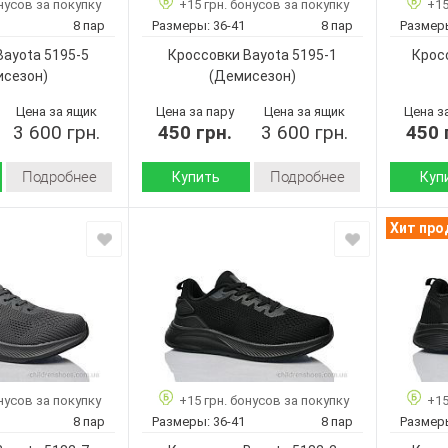
нусов за покупку
+15 грн. бонусов за покупку
+15
8
8
Кол-во пар:
Кол-во п
8 пар
Размеры:
36-41
8 пар
Размер
Серый
Черный
Цвет:
Цвет:
Bayota 5195-5
Кроссовки Bayota 5195-1
Крос
Унисекс
Унисекс
Пол:
Пол:
исезон)
(Демисезон)
Цена за ящик
Цена за пару
Цена за ящик
Цена з
3 600 грн.
450 грн.
3 600 грн.
450 
Подробнее
Подробнее
Купить
Куп
Демисезон
Демисезон
Сезон:
Сезон:
Хит пр
Текстиль
Текстиль
Материал верха:
Материал
Пена
Пена
Подошва :
Подошва
Страна
Страна
Китай
Китай
производитель:
произво
Bayota
Bayota
Бренд:
Бренд:
5195-5
5195-1
Артикул:
Артикул:
36-41
36-41
Размер:
Размер:
нусов за покупку
+15 грн. бонусов за покупку
+15
8
8
Кол-во пар:
Кол-во п
8 пар
Размеры:
36-41
8 пар
Размер
Хаки
Белый
Цвет:
Цвет: