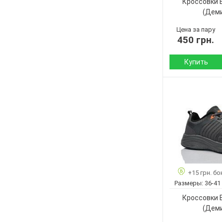
Кроссовки 
Пол:
(Дем
Цена за пару
450 грн.
Купить
Сезон:
Материал верха:
Подошва :
Страна
производитель:
Бренд:
Артикул:
Размер:
+15 грн. бо
Кол-во пар:
Размеры:
36-41
Цвет:
Кроссовки 
Пол:
(Дем