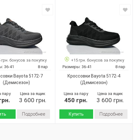
Демисезон
Демисезон
Сезон:
Текстиль
Текстиль
 верха:
Материал верха:
Пена
Пена
 :
Подошва :
Страна
Китай
Китай
дитель:
производитель:
Bayota
Bayota
Бренд:
5164-1
5167-10
Артикул:
36-41
36-41
Размер:
 грн. бонусов за покупку
+15 грн. бонусов за покупку
8
8
ар:
Кол-во пар:
ы:
36-41
8 пар
Размеры:
36-41
8 пар
Серый
Черный
Цвет:
совки Bayota 5172-7
Кроссовки Bayota 5172-4
Унисекс
Унисекс
Пол:
(Демисезон)
(Демисезон)
а пару
Цена за ящик
Цена за пару
Цена за ящик
грн.
3 600 грн.
450 грн.
3 600 грн.
Подробнее
Подробнее
ить
Купить
Демисезон
Демисезон
Сезон:
Текстиль
Текстиль
 верха:
Материал верха: