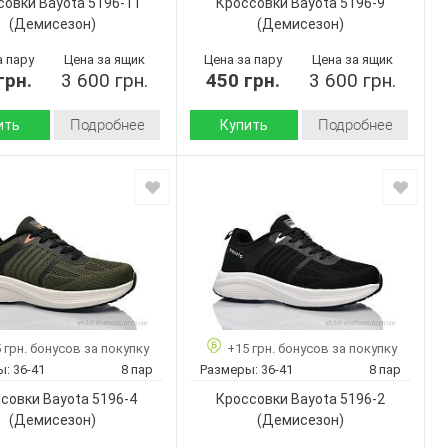
совки Bayota 5196-11
Кроссовки Bayota 5196-9
Унисекс
Унисекс
Пол:
(Демисезон)
(Демисезон)
а пару
Цена за ящик
Цена за пару
Цена за ящик
грн.
3 600 грн.
450 грн.
3 600 грн.
Подробнее
Подробнее
ить
Купить
Демисезон
Демисезон
Сезон:
Текстиль
Текстиль
 верха:
Материал верха:
Пена
Пена
 :
Подошва :
Страна
Китай
Китай
дитель:
производитель:
Bayota
Bayota
Бренд:
5196-11
5196-9
Артикул:
36-41
36-41
Размер:
 грн. бонусов за покупку
+15 грн. бонусов за покупку
8
8
ар:
Кол-во пар:
ы:
36-41
8 пар
Размеры:
36-41
8 пар
Черный
Серый
Цвет:
совки Bayota 5196-4
Кроссовки Bayota 5196-2
Унисекс
Унисекс
Пол:
(Демисезон)
(Демисезон)