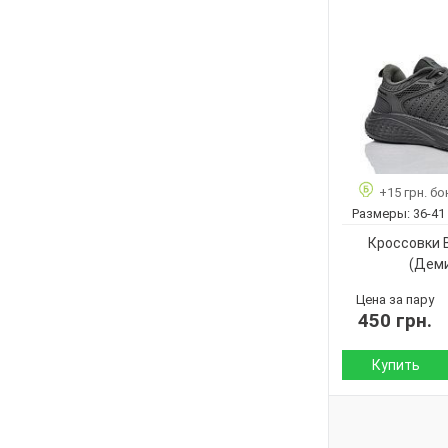
Сезон:
Материал верха:
Подошва :
Страна
производитель:
Бренд:
Артикул:
Размер:
+15 грн. бо
Кол-во пар:
Размеры:
36-41
Цвет:
Кроссовки 
Пол:
(Дем
Цена за пару
450 грн.
Купить
Сезон:
Материал верха: