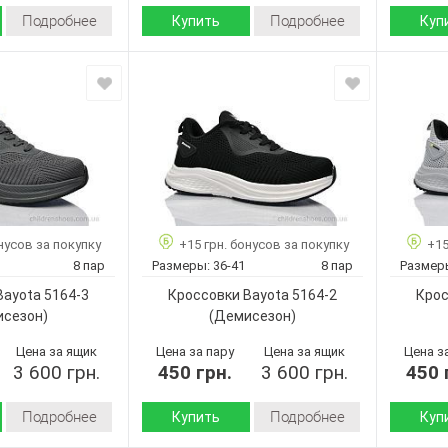
Подробнее
Подробнее
Купить
Куп
Демисезон
Демисезон
Сезон:
Сезон:
Текстиль
Текстиль
Материал верха:
Материал
Пена
Пена
Подошва :
Подошва
Страна
Страна
Китай
Китай
производитель:
произво
Bayota
Bayota
Бренд:
Бренд:
5196-1
5164-6
Артикул:
Артикул:
36-41
36-41
Размер:
Размер:
нусов за покупку
+15 грн. бонусов за покупку
+15
8
8
Кол-во пар:
Кол-во п
8 пар
Размеры:
36-41
8 пар
Размер
Серый
Черный
Цвет:
Цвет:
Bayota 5164-3
Кроссовки Bayota 5164-2
Крос
Унисекс
Унисекс
Пол:
Пол:
исезон)
(Демисезон)
Цена за ящик
Цена за пару
Цена за ящик
Цена з
3 600 грн.
450 грн.
3 600 грн.
450 
Подробнее
Подробнее
Купить
Куп