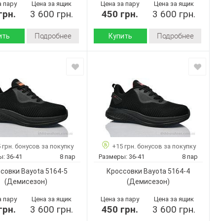
а пару
Цена за ящик
Цена за пару
Цена за ящик
грн.
3 600 грн.
450 грн.
3 600 грн.
Подробнее
Подробнее
ить
Купить
Демисезон
Демисезон
Сезон:
Текстиль
Текстиль
 верха:
Материал верха:
Пена
Пена
 :
Подошва :
Страна
Китай
Китай
дитель:
производитель:
Bayota
Bayota
Бренд:
5196-4
5196-2
Артикул:
36-41
36-41
Размер:
 грн. бонусов за покупку
+15 грн. бонусов за покупку
8
8
ар:
Кол-во пар:
ы:
36-41
8 пар
Размеры:
36-41
8 пар
Зеленый
Черный
Цвет:
совки Bayota 5164-5
Кроссовки Bayota 5164-4
Унисекс
Унисекс
Пол:
(Демисезон)
(Демисезон)
а пару
Цена за ящик
Цена за пару
Цена за ящик
грн.
3 600 грн.
450 грн.
3 600 грн.