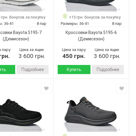
Китай
производитель:
B1131-5
Bayota
Бренд:
36-41
 грн. бонусов за покупку
+15 грн. бонусов за покупку
B1125-3
Артикул:
8
ар:
ы:
36-41
8 пар
Размеры:
36-41
8 пар
36-41
Размер:
Белый
совки Bayota 5195-7
Кроссовки Bayota 5195-6
8
Кол-во пар:
Унисекс
(Демисезон)
(Демисезон)
Серый
Цвет:
Унисекс
Пол:
а пару
Цена за ящик
Цена за пару
Цена за ящик
грн.
3 600 грн.
450 грн.
3 600 грн.
Подробнее
Подробнее
ить
Купить
Демисезон
Демисезон
Сезон:
Текстиль
Текстиль
 верха:
Материал верха:
Пена
Пена
 :
Подошва :
Страна
Китай
Китай
дитель:
производитель:
Bayota
Bayota
Бренд:
5195-7
5195-6
Артикул:
36-41
36-41
Размер: