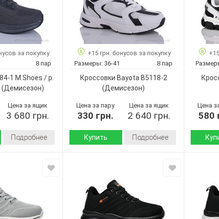
нусов за покупку
+15 грн. бонусов за покупку
+15
8 пар
Размеры:
36-41
8 пар
Размер
4-1 M.Shoes / p.
Кроссовки Bayota B5118-2
Крос
(Демисезон)
(Демисезон)
Цена за ящик
Цена за пару
Цена за ящик
Цена з
3 680 грн.
330 грн.
2 640 грн.
580 
Подробнее
Подробнее
Купить
Куп
Демисезон
Демисезон
Сезон:
Сезон:
текстиль
искусственная
и:
Материал
кожа-
Материал верха:
Пена
Подошва
текстиль
Страна
Китай
Пвх
Подошва :
произво
Страна
Bayota
Бренд: