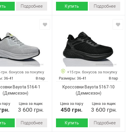
Подробнее
Подробнее
ить
Купить
Демисезон
Демисезон
Сезон:
Текстиль
Текстиль
 верха:
Материал верха:
Пена
Пена
 :
Подошва :
Страна
Китай
Китай
дитель:
производитель:
Bayota
Bayota
Бренд:
5164-5
5164-4
Артикул:
36-41
36-41
Размер:
 грн. бонусов за покупку
+15 грн. бонусов за покупку
8
8
ар:
Кол-во пар:
ы:
36-41
8 пар
Размеры:
36-41
8 пар
Черный
Черный
Цвет:
совки Bayota 5164-1
Кроссовки Bayota 5167-10
Унисекс
Унисекс
Пол:
(Демисезон)
(Демисезон)
а пару
Цена за ящик
Цена за пару
Цена за ящик
грн.
3 600 грн.
450 грн.
3 600 грн.
Подробнее
Подробнее
ить
Купить