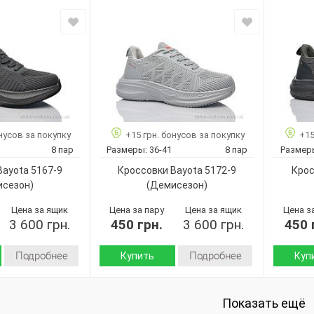
Демисезон
Демисезон
Сезон:
Сезон:
Текстиль
Текстиль
Материал верха:
Материал
Пена
Пена
Подошва :
Подошва
Страна
Страна
Китай
Китай
производитель:
произво
Bayota
Bayota
Бренд:
Бренд:
5164-3
5164-2
Артикул:
Артикул:
36-41
36-41
Размер:
Размер:
нусов за покупку
+15 грн. бонусов за покупку
+15
8
8
Кол-во пар:
Кол-во п
8 пар
Размеры:
36-41
8 пар
Размер
Серый
Черный
Цвет:
Цвет:
Bayota 5167-9
Кроссовки Bayota 5172-9
Крос
Унисекс
Унисекс
Пол:
Пол:
исезон)
(Демисезон)
Цена за ящик
Цена за пару
Цена за ящик
Цена з
3 600 грн.
450 грн.
3 600 грн.
450 
Подробнее
Подробнее
Купить
Куп
Демисезон
Демисезон
Сезон:
Сезон:
Текстиль
Текстиль
Показать ещё
Материал верха:
Материал