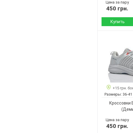
Цена за пару
450 грн.
Купить
Сезон:
Материал верха:
Подошва :
Страна
производитель:
Бренд:
Артикул:
Размер:
+15 грн. бо
Кол-во пар:
Размеры:
36-41
Цвет:
Кроссовки 
Пол:
(Дем
Цена за пару
450 грн.