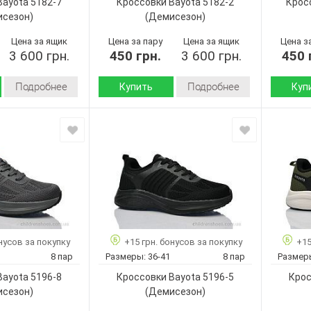
Bayota 5182-7
Кроссовки Bayota 5182-2
Крос
Унисекс
Унисекс
Пол:
Пол:
исезон)
(Демисезон)
Цена за ящик
Цена за пару
Цена за ящик
Цена з
3 600 грн.
450 грн.
3 600 грн.
450 
Подробнее
Подробнее
Купить
Куп
Демисезон
Демисезон
Сезон:
Сезон:
Текстиль
Текстиль
Материал верха:
Материал
Пена
Пена
Подошва :
Подошва
Страна
Страна
Китай
Китай
производитель:
произво
Bayota
Bayota
Бренд:
Бренд:
5182-7
5182-2
Артикул:
Артикул:
36-41
36-41
Размер:
Размер:
нусов за покупку
+15 грн. бонусов за покупку
+15
8
8
Кол-во пар:
Кол-во п
8 пар
Размеры:
36-41
8 пар
Размер
Серый
Черный
Цвет:
Цвет:
Bayota 5196-8
Кроссовки Bayota 5196-5
Крос
Унисекс
Унисекс
Пол:
Пол:
исезон)
(Демисезон)