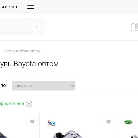
ая сетка
Детская обувь оптом
увь Bayota оптом
по:
бросить все