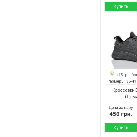
Купить
Сезон:
Материал верха:
Подошва :
Страна
производитель:
Бренд:
Артикул:
Размер:
+15 грн. бо
Кол-во пар:
Размеры:
36-41
Цвет:
Кроссовки 
Пол:
(Дем
Цена за пару
450 грн.
Купить