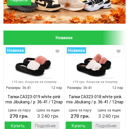
Новинки
Новинка
Новинка
+15 грн. бонусов за покупку
+15 грн. бонусов за покупку
Размеры:
36-41
12 пар
Размеры:
36-41
12 пар
Тапки CA323-019 white-pink
Тапки CA323-018 white-pink
mix Jibukang / p. 36-41 / 12пар
mix Jibukang / p. 36-41 / 12пар
(Демисезон)
(Демисезон)
Цена за пару
Цена за ящик
Цена за пару
Цена за ящик
270 грн.
3 240 грн.
270 грн.
3 240 грн.
Купить
Подробнее
Купить
Подробнее