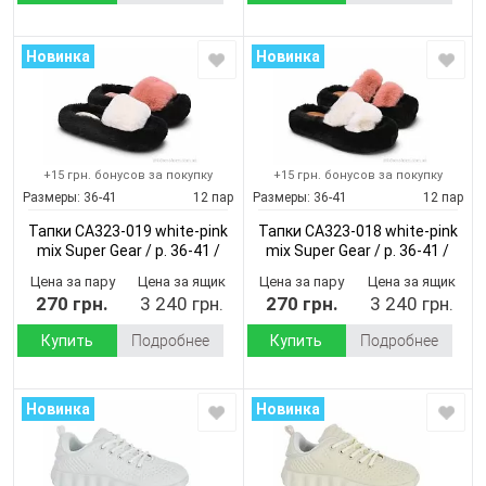
Новинка
Новинка
+15 грн. бонусов за покупку
+15 грн. бонусов за покупку
Размеры:
36-41
12 пар
Размеры:
36-41
12 пар
Тапки CA323-019 white-pink
Тапки CA323-018 white-pink
mix Super Gear / p. 36-41 /
mix Super Gear / p. 36-41 /
12пар
(Демисезон)
12пар
(Демисезон)
Цена за пару
Цена за ящик
Цена за пару
Цена за ящик
270 грн.
3 240 грн.
270 грн.
3 240 грн.
Купить
Подробнее
Купить
Подробнее
Новинка
Новинка