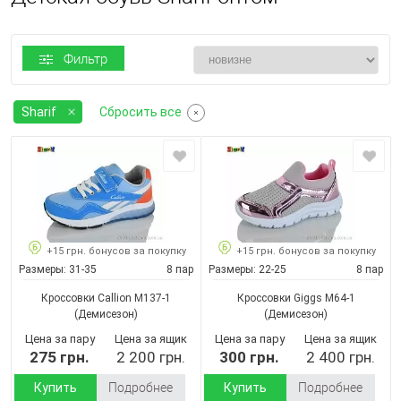
Фильтр
Sharif
Сбросить все
+15 грн. бонусов за покупку
+15 грн. бонусов за покупку
Размеры:
31-35
8 пар
Размеры:
22-25
8 пар
Кроссовки Callion M137-1
Кроссовки Giggs M64-1
(Демисезон)
(Демисезон)
Цена за пару
Цена за ящик
Цена за пару
Цена за ящик
275 грн.
2 200 грн.
300 грн.
2 400 грн.
Купить
Подробнее
Купить
Подробнее