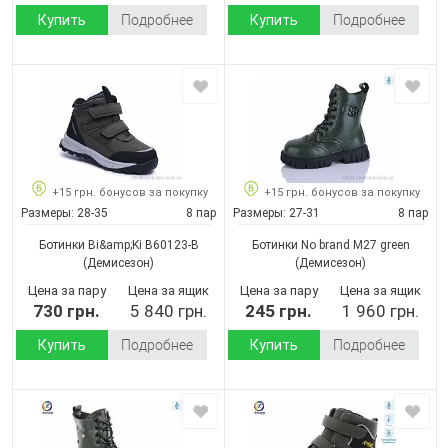
Купить
Подробнее
Купить
Подробнее
+15 грн. бонусов за покупку
+15 грн. бонусов за покупку
Размеры:
28-35
8 пар
Размеры:
27-31
8 пар
Ботинки Bi&amp;Ki B60123-B
Ботинки No brand M27 green
(Демисезон)
(Демисезон)
Цена за пару
Цена за ящик
Цена за пару
Цена за ящик
730 грн.
5 840 грн.
245 грн.
1 960 грн.
Купить
Подробнее
Купить
Подробнее