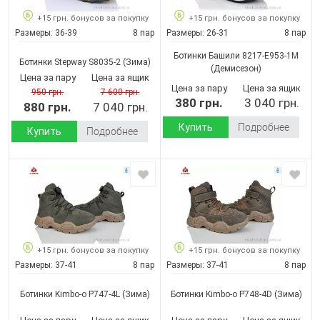
+15 грн. бонусов за покупку
+15 грн. бонусов за покупку
Размеры:
36-39
8 пар
Размеры:
26-31
8 пар
Ботинки Башили 8217-E953-1M
Ботинки Stepway S8035-2
(Зима)
(Демисезон)
Цена за пару
Цена за ящик
Цена за пару
Цена за ящик
950 грн.
7 600 грн.
380 грн.
3 040 грн.
880 грн.
7 040 грн.
Купить
Подробнее
Купить
Подробнее
+15 грн. бонусов за покупку
+15 грн. бонусов за покупку
Размеры:
37-41
8 пар
Размеры:
37-41
8 пар
Ботинки Kimbo-o P747-4L
(Зима)
Ботинки Kimbo-o P748-4D
(Зима)