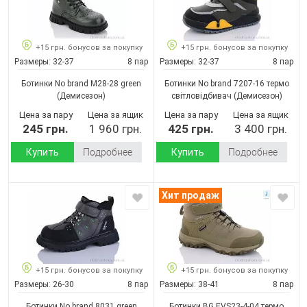
+15 грн. бонусов за покупку
+15 грн. бонусов за покупку
Размеры:
32-37
8 пар
Размеры:
32-37
8 пар
Ботинки No brand M28-28 green
Ботинки No brand 7207-16 термо
(Демисезон)
світловідбивач
(Демисезон)
Цена за пару
Цена за ящик
Цена за пару
Цена за ящик
245 грн.
1 960 грн.
425 грн.
3 400 грн.
Купить
Подробнее
Купить
Подробнее
Хит продаж
+15 грн. бонусов за покупку
+15 грн. бонусов за покупку
Размеры:
26-30
8 пар
Размеры:
38-41
8 пар
Ботинки No brand 8031 green
Ботинки BG EVS23-4-04 термо