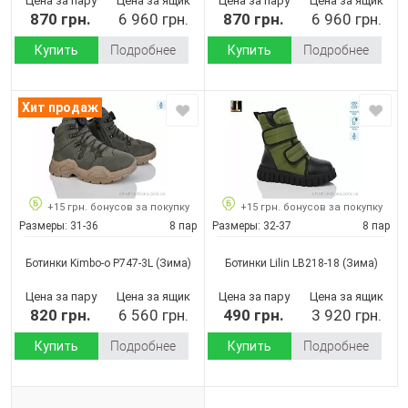
Цена за пару
Цена за ящик
Цена за пару
Цена за ящик
870 грн.
6 960 грн.
870 грн.
6 960 грн.
Купить
Подробнее
Купить
Подробнее
Хит продаж
+15 грн. бонусов за покупку
+15 грн. бонусов за покупку
Размеры:
31-36
8 пар
Размеры:
32-37
8 пар
Ботинки Kimbo-o P747-3L
(Зима)
Ботинки Lilin LB218-18
(Зима)
Цена за пару
Цена за ящик
Цена за пару
Цена за ящик
820 грн.
6 560 грн.
490 грн.
3 920 грн.
Купить
Подробнее
Купить
Подробнее