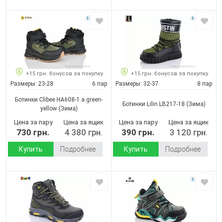
+15 грн. бонусов за покупку
+15 грн. бонусов за покупку
Размеры:
23-28
6 пар
Размеры:
32-37
8 пар
Ботинки Clibee HA608-1 a.green-
Ботинки Lilin LB217-18
(Зима)
yellow
(Зима)
Цена за пару
Цена за ящик
Цена за пару
Цена за ящик
730 грн.
4 380 грн.
390 грн.
3 120 грн.
Купить
Подробнее
Купить
Подробнее