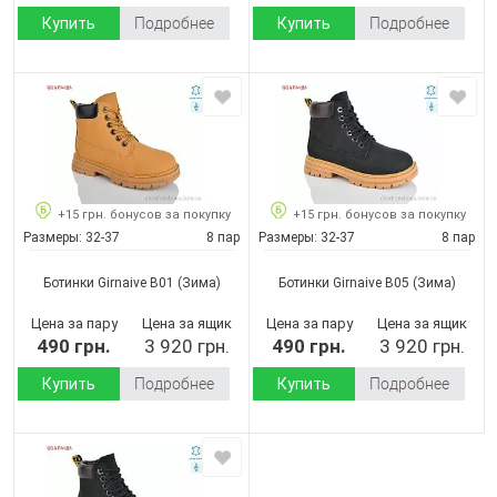
Купить
Подробнее
Купить
Подробнее
+15 грн. бонусов за покупку
+15 грн. бонусов за покупку
Размеры:
32-37
8 пар
Размеры:
32-37
8 пар
Ботинки Girnaive B01
(Зима)
Ботинки Girnaive B05
(Зима)
Цена за пару
Цена за ящик
Цена за пару
Цена за ящик
490 грн.
3 920 грн.
490 грн.
3 920 грн.
Купить
Подробнее
Купить
Подробнее