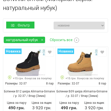
натуральный нубук)
Фильтр
натуральный нубук
Сбросить все
Новинка
Новинка
+15 грн. бонусов за покупку
+15 грн. бонусов за покупку
Размеры:
32-37
8 пар
Размеры:
32-37
8 пар
Ботинки B12 шкіра Alimama-Girnaive
Ботинки B09 шкіра Alimama-Girnaive
/ p. 32-37 / 8пар
(Зима)
/ p. 32-37 / 8пар
(Зима)
Цена за пару
Цена за ящик
Цена за пару
Цена за ящик
490 грн.
3 920 грн.
490 грн.
3 920 грн.