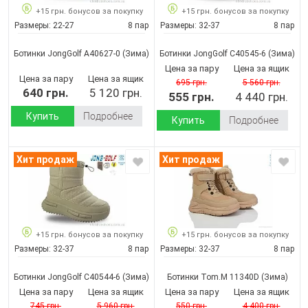
+15 грн. бонусов за покупку
+15 грн. бонусов за покупку
Размеры:
22-27
8 пар
Размеры:
32-37
8 пар
Ботинки JongGolf A40627-0
(Зима)
Ботинки JongGolf C40545-6
(Зима)
Цена за пару
Цена за ящик
Цена за пару
Цена за ящик
695 грн.
5 560 грн.
640 грн.
5 120 грн.
555 грн.
4 440 грн.
Купить
Подробнее
Купить
Подробнее
Хит продаж
Хит продаж
+15 грн. бонусов за покупку
+15 грн. бонусов за покупку
Размеры:
32-37
8 пар
Размеры:
32-37
8 пар
Ботинки JongGolf C40544-6
(Зима)
Ботинки Tom.M 11340D
(Зима)
Цена за пару
Цена за ящик
Цена за пару
Цена за ящик
745 грн.
5 960 грн.
550 грн.
4 400 грн.