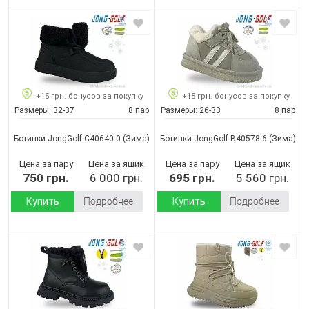
+15 грн. бонусов за покупку
+15 грн. бонусов за покупку
Размеры:
32-37
8 пар
Размеры:
26-33
8 пар
Ботинки JongGolf C40640-0
(Зима)
Ботинки JongGolf B40578-6
(Зима)
Цена за пару
Цена за ящик
Цена за пару
Цена за ящик
750 грн.
6 000 грн.
695 грн.
5 560 грн.
Купить
Подробнее
Купить
Подробнее