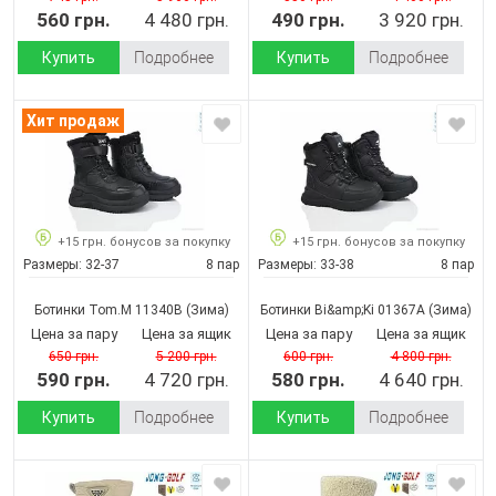
560 грн.
4 480 грн.
490 грн.
3 920 грн.
Купить
Подробнее
Купить
Подробнее
Хит продаж
+15 грн. бонусов за покупку
+15 грн. бонусов за покупку
Размеры:
32-37
8 пар
Размеры:
33-38
8 пар
Ботинки Tom.M 11340B
(Зима)
Ботинки Bi&amp;Ki 01367A
(Зима)
Цена за пару
Цена за ящик
Цена за пару
Цена за ящик
650 грн.
5 200 грн.
600 грн.
4 800 грн.
590 грн.
4 720 грн.
580 грн.
4 640 грн.
Купить
Подробнее
Купить
Подробнее