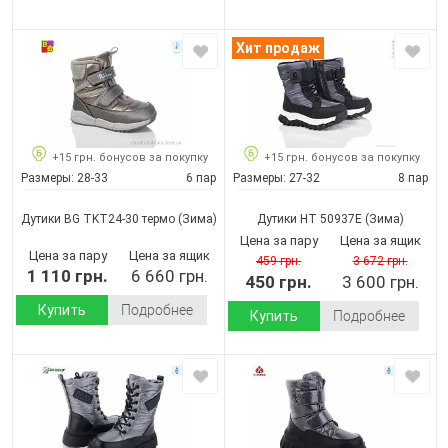
Хит продаж
+15 грн. бонусов за покупку
+15 грн. бонусов за покупку
Размеры:
28-33
6 пар
Размеры:
27-32
8 пар
Дутики BG TKT24-30 термо
(Зима)
Дутики HT 50937E
(Зима)
Цена за пару
Цена за ящик
Цена за пару
Цена за ящик
459 грн.
3 672 грн.
1 110 грн.
6 660 грн.
450 грн.
3 600 грн.
Купить
Подробнее
Купить
Подробнее