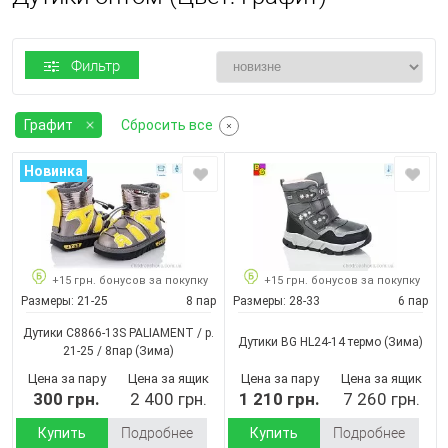
Фильтр
Графит
Сбросить все
Новинка
+15 грн. бонусов за покупку
+15 грн. бонусов за покупку
Размеры:
21-25
8 пар
Размеры:
28-33
6 пар
Дутики C8866-13S PALIAMENT / p.
Дутики BG HL24-14 термо
(Зима)
21-25 / 8пар
(Зима)
Цена за пару
Цена за ящик
Цена за пару
Цена за ящик
300 грн.
2 400 грн.
1 210 грн.
7 260 грн.
Купить
Подробнее
Купить
Подробнее