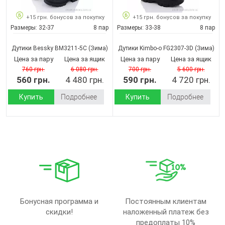
+15 грн. бонусов за покупку
+15 грн. бонусов за покупку
Размеры:
32-37
8 пар
Размеры:
33-38
8 пар
Дутики Bessky BM3211-5C
(Зима)
Дутики Kimbo-o FG2307-3D
(Зима)
Цена за пару
Цена за ящик
Цена за пару
Цена за ящик
760 грн.
6 080 грн.
700 грн.
5 600 грн.
560 грн.
4 480 грн.
590 грн.
4 720 грн.
Купить
Подробнее
Купить
Подробнее
Бонусная программа и
Постоянным клиентам
скидки!
наложенный платеж без
предоплаты 10%