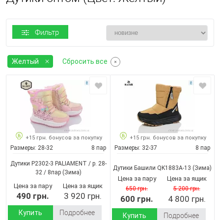
Фильтр
Желтый
Сбросить все
+15 грн. бонусов за покупку
+15 грн. бонусов за покупку
Размеры:
28-32
8 пар
Размеры:
32-37
8 пар
Дутики P2302-3 PALIAMENT / p. 28-
Дутики Башили QK1883A-13
(Зима)
32 / 8пар
(Зима)
Цена за пару
Цена за ящик
Цена за пару
Цена за ящик
650 грн.
5 200 грн.
490 грн.
3 920 грн.
600 грн.
4 800 грн.
Купить
Подробнее
Купить
Подробнее