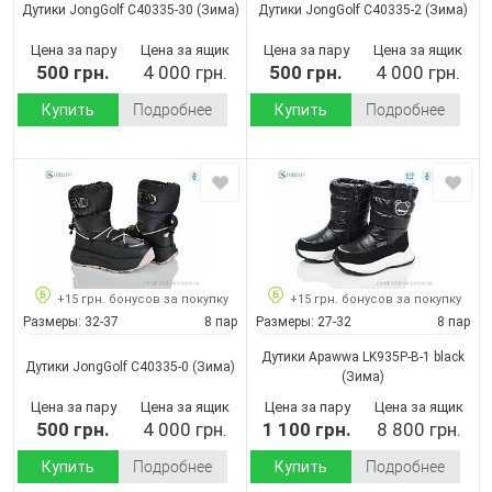
Дутики JongGolf C40335-30
(Зима)
Дутики JongGolf C40335-2
(Зима)
Цена за пару
Цена за ящик
Цена за пару
Цена за ящик
500 грн.
4 000 грн.
500 грн.
4 000 грн.
Купить
Подробнее
Купить
Подробнее
+15 грн. бонусов за покупку
+15 грн. бонусов за покупку
Размеры:
32-37
8 пар
Размеры:
27-32
8 пар
Дутики Apawwa LK935P-B-1 black
Дутики JongGolf C40335-0
(Зима)
(Зима)
Цена за пару
Цена за ящик
Цена за пару
Цена за ящик
500 грн.
4 000 грн.
1 100 грн.
8 800 грн.
Купить
Подробнее
Купить
Подробнее