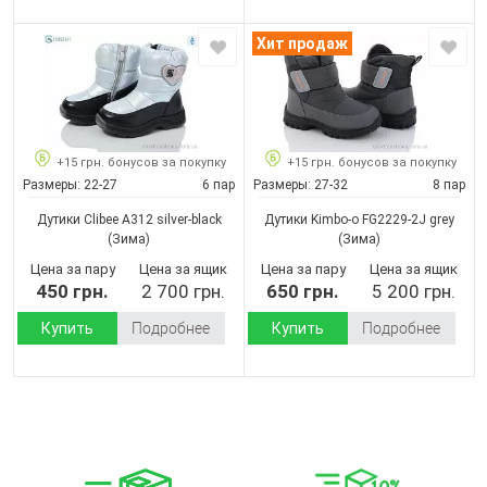
Хит продаж
+15 грн. бонусов за покупку
+15 грн. бонусов за покупку
Размеры:
22-27
6 пар
Размеры:
27-32
8 пар
Дутики Clibee A312 silver-black
Дутики Kimbo-o FG2229-2J grey
(Зима)
(Зима)
Цена за пару
Цена за ящик
Цена за пару
Цена за ящик
450 грн.
2 700 грн.
650 грн.
5 200 грн.
Купить
Подробнее
Купить
Подробнее