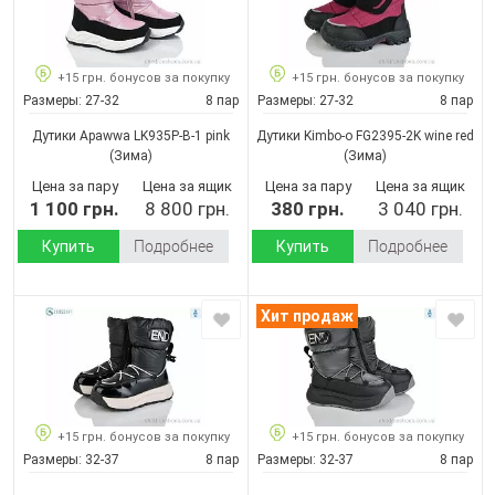
+15 грн. бонусов за покупку
+15 грн. бонусов за покупку
Размеры:
27-32
8 пар
Размеры:
27-32
8 пар
Дутики Apawwa LK935P-B-1 pink
Дутики Kimbo-o FG2395-2K wine red
(Зима)
(Зима)
Цена за пару
Цена за ящик
Цена за пару
Цена за ящик
1 100 грн.
8 800 грн.
380 грн.
3 040 грн.
Купить
Подробнее
Купить
Подробнее
Хит продаж
+15 грн. бонусов за покупку
+15 грн. бонусов за покупку
Размеры:
32-37
8 пар
Размеры:
32-37
8 пар