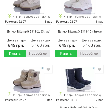
+15 грн. бонусов за покупку
+15 грн. бонусов за покупку
Размеры:
22-27
8 пар
Размеры:
22-27
8 пар
Дутики B&amp;G 2311-2L
(Зима)
Дутики B&amp;G 2311-1G
(Зима)
Цена за пару
Цена за ящик
Цена за пару
Цена за ящик
645 грн.
5 160 грн.
645 грн.
5 160 грн.
Купить
Подробнее
Купить
Подробнее
+15 грн. бонусов за покупку
+15 грн. бонусов за покупку
Размеры:
22-27
8 пар
Размеры:
33-36
7 пар
Дутики No brand 081-3AD син.