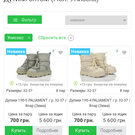
Фильтр
Унисекс
Сбросить все
Новинка
Новинка
+15 грн. бонусов за покупку
+15 грн. бонусов за покупку
Размеры:
32-37
8 пар
Размеры:
32-37
8 пар
Дутики 190-5 PALIAMENT / p. 32-37 /
Дутики 190-4 PALIAMENT / p. 32-37 /
8пар
(Зима)
8пар
(Зима)
Цена за пару
Цена за ящик
Цена за пару
Цена за ящик
700 грн.
5 600 грн.
700 грн.
5 600 грн.
Купить
Подробнее
Купить
Подробнее