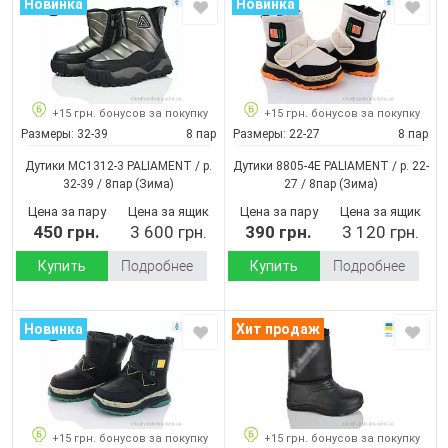
Новинка
Новинка
+15 грн. бонусов за покупку
+15 грн. бонусов за покупку
Размеры:
32-39
8 пар
Размеры:
22-27
8 пар
Дутики MC1312-3 PALIAMENT / p.
Дутики 8805-4E PALIAMENT / p. 22-
32-39 / 8пар
(Зима)
27 / 8пар
(Зима)
Цена за пару
Цена за ящик
Цена за пару
Цена за ящик
450 грн.
3 600 грн.
390 грн.
3 120 грн.
Купить
Подробнее
Купить
Подробнее
Новинка
Хит продаж
+15 грн. бонусов за покупку
+15 грн. бонусов за покупку