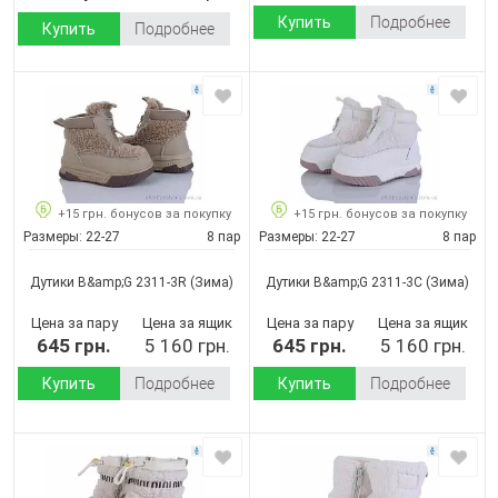
Купить
Подробнее
Купить
Подробнее
+15 грн. бонусов за покупку
+15 грн. бонусов за покупку
Размеры:
22-27
8 пар
Размеры:
22-27
8 пар
Дутики B&amp;G 2311-3R
(Зима)
Дутики B&amp;G 2311-3C
(Зима)
Цена за пару
Цена за ящик
Цена за пару
Цена за ящик
645 грн.
5 160 грн.
645 грн.
5 160 грн.
Купить
Подробнее
Купить
Подробнее