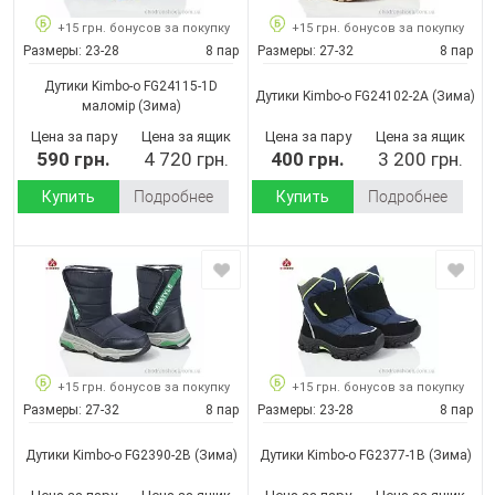
+15 грн. бонусов за покупку
+15 грн. бонусов за покупку
Размеры:
23-28
8 пар
Размеры:
27-32
8 пар
Дутики Kimbo-o FG24115-1D
Дутики Kimbo-o FG24102-2A
(Зима)
маломір
(Зима)
Цена за пару
Цена за ящик
Цена за пару
Цена за ящик
590 грн.
4 720 грн.
400 грн.
3 200 грн.
Купить
Подробнее
Купить
Подробнее
+15 грн. бонусов за покупку
+15 грн. бонусов за покупку
Размеры:
27-32
8 пар
Размеры:
23-28
8 пар
Дутики Kimbo-o FG2390-2B
(Зима)
Дутики Kimbo-o FG2377-1B
(Зима)