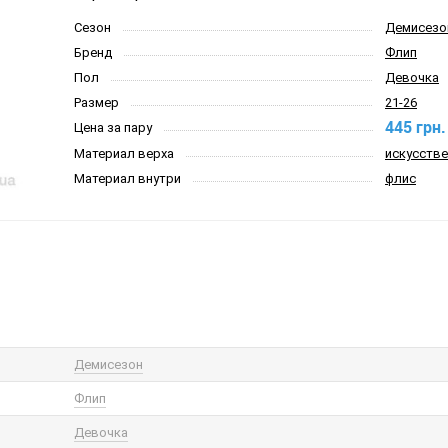
Сезон
Демисезо
Бренд
Флип
Пол
Девочка
Размер
21-26
445 грн.
Цена за пару
Материал верха
искусстве
Материал внутри
флис
Демисезон
Флип
Девочка