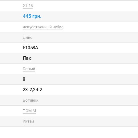
21-26
445 грн.
искусственный нубук
флис
51058A
Пвх
Белый
8
23-2,24-2
Ботинки
TOM.M
Китай